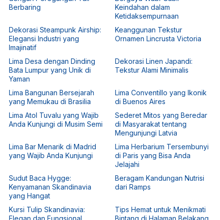
Berbaring
Keindahan dalam
Ketidaksempurnaan
Dekorasi Steampunk Airship:
Keanggunan Tekstur
Elegansi Industri yang
Ornamen Lincrusta Victoria
Imajinatif
Lima Desa dengan Dinding
Dekorasi Linen Japandi:
Bata Lumpur yang Unik di
Tekstur Alami Minimalis
Yaman
Lima Bangunan Bersejarah
Lima Conventillo yang Ikonik
yang Memukau di Brasilia
di Buenos Aires
Lima Atol Tuvalu yang Wajib
Sederet Mitos yang Beredar
Anda Kunjungi di Musim Semi
di Masyarakat tentang
Mengunjungi Latvia
Lima Bar Menarik di Madrid
Lima Herbarium Tersembunyi
yang Wajib Anda Kunjungi
di Paris yang Bisa Anda
Jelajahi
Sudut Baca Hygge:
Beragam Kandungan Nutrisi
Kenyamanan Skandinavia
dari Ramps
yang Hangat
Kursi Tulip Skandinavia:
Tips Hemat untuk Menikmati
Elegan dan Fungsional
Bintang di Halaman Belakang