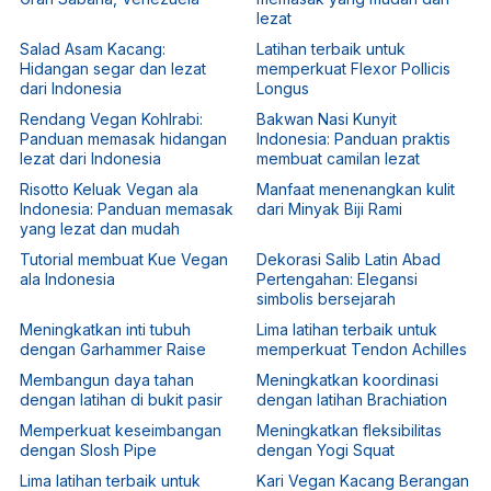
lezat
Salad Asam Kacang:
Latihan terbaik untuk
Hidangan segar dan lezat
memperkuat Flexor Pollicis
dari Indonesia
Longus
Rendang Vegan Kohlrabi:
Bakwan Nasi Kunyit
Panduan memasak hidangan
Indonesia: Panduan praktis
lezat dari Indonesia
membuat camilan lezat
Risotto Keluak Vegan ala
Manfaat menenangkan kulit
Indonesia: Panduan memasak
dari Minyak Biji Rami
yang lezat dan mudah
Tutorial membuat Kue Vegan
Dekorasi Salib Latin Abad
ala Indonesia
Pertengahan: Elegansi
simbolis bersejarah
Meningkatkan inti tubuh
Lima latihan terbaik untuk
dengan Garhammer Raise
memperkuat Tendon Achilles
Membangun daya tahan
Meningkatkan koordinasi
dengan latihan di bukit pasir
dengan latihan Brachiation
Memperkuat keseimbangan
Meningkatkan fleksibilitas
dengan Slosh Pipe
dengan Yogi Squat
Lima latihan terbaik untuk
Kari Vegan Kacang Berangan