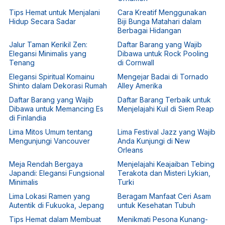
Tips Hemat untuk Menjalani
Cara Kreatif Menggunakan
Hidup Secara Sadar
Biji Bunga Matahari dalam
Berbagai Hidangan
Jalur Taman Kerikil Zen:
Daftar Barang yang Wajib
Elegansi Minimalis yang
Dibawa untuk Rock Pooling
Tenang
di Cornwall
Elegansi Spiritual Komainu
Mengejar Badai di Tornado
Shinto dalam Dekorasi Rumah
Alley Amerika
Daftar Barang yang Wajib
Daftar Barang Terbaik untuk
Dibawa untuk Memancing Es
Menjelajahi Kuil di Siem Reap
di Finlandia
Lima Mitos Umum tentang
Lima Festival Jazz yang Wajib
Mengunjungi Vancouver
Anda Kunjungi di New
Orleans
Meja Rendah Bergaya
Menjelajahi Keajaiban Tebing
Japandi: Elegansi Fungsional
Terakota dan Misteri Lykian,
Minimalis
Turki
Lima Lokasi Ramen yang
Beragam Manfaat Ceri Asam
Autentik di Fukuoka, Jepang
untuk Kesehatan Tubuh
Tips Hemat dalam Membuat
Menikmati Pesona Kunang-