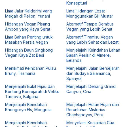
Konseptual
Lima Jalur Kalderimi yang
Lima Hidangan Lezat
Megah di Pelion, Yunani
Menggunakan Biji Mustar
Hidangan Vegan Pisang
Alternatif Tempe Gembus
Ambon yang Kaya Serat
Vegan yang Lebih Sehat
Lima Bahan Penting untuk
Alternatif Tiramisu Vegan
Masakan Persia Vegan
yang Lebih Sehat dan Lezat
Hidangan Daun Singkong
Menjelajahi Keindahan Lahan
Vegan Kaya Zat Besi
Basah Pesisir di Almere,
Belanda
Menikmati Keindahan Pulau
Menjelajahi Jalan Bersejarah
Bruny, Tasmania
dan Budaya Salamanca,
Spanyol
Menjelajahi Bukit Hijau dan
Menjelajahi Dehang Grand
Benteng Bersejarah di Veliko
Canyon, Cina
Tarnovo, Bulgaria
Menjelajahi Keindahan
Menjelajahi Hutan Hujan dan
Khongoryn Els, Mongolia
Reruntuhan Misterius
Chachapoyas, Peru
Menjelajahi Keindahan
Menyelami Keajaiban Gua