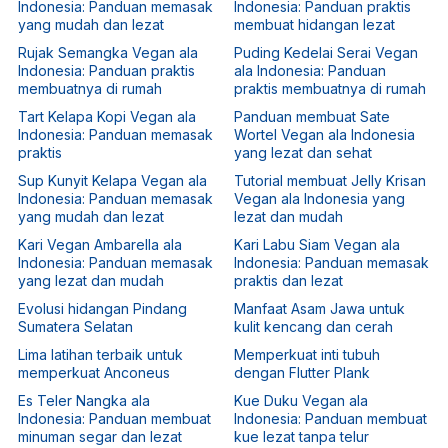
Indonesia: Panduan memasak
Indonesia: Panduan praktis
yang mudah dan lezat
membuat hidangan lezat
Rujak Semangka Vegan ala
Puding Kedelai Serai Vegan
Indonesia: Panduan praktis
ala Indonesia: Panduan
membuatnya di rumah
praktis membuatnya di rumah
Tart Kelapa Kopi Vegan ala
Panduan membuat Sate
Indonesia: Panduan memasak
Wortel Vegan ala Indonesia
praktis
yang lezat dan sehat
Sup Kunyit Kelapa Vegan ala
Tutorial membuat Jelly Krisan
Indonesia: Panduan memasak
Vegan ala Indonesia yang
yang mudah dan lezat
lezat dan mudah
Kari Vegan Ambarella ala
Kari Labu Siam Vegan ala
Indonesia: Panduan memasak
Indonesia: Panduan memasak
yang lezat dan mudah
praktis dan lezat
Evolusi hidangan Pindang
Manfaat Asam Jawa untuk
Sumatera Selatan
kulit kencang dan cerah
Lima latihan terbaik untuk
Memperkuat inti tubuh
memperkuat Anconeus
dengan Flutter Plank
Es Teler Nangka ala
Kue Duku Vegan ala
Indonesia: Panduan membuat
Indonesia: Panduan membuat
minuman segar dan lezat
kue lezat tanpa telur