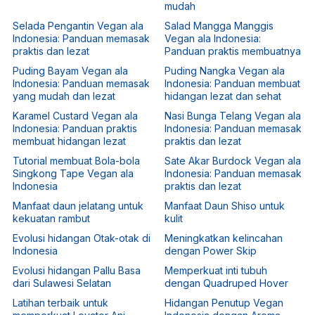
mudah
Selada Pengantin Vegan ala
Salad Mangga Manggis
Indonesia: Panduan memasak
Vegan ala Indonesia:
praktis dan lezat
Panduan praktis membuatnya
Puding Bayam Vegan ala
Puding Nangka Vegan ala
Indonesia: Panduan memasak
Indonesia: Panduan membuat
yang mudah dan lezat
hidangan lezat dan sehat
Karamel Custard Vegan ala
Nasi Bunga Telang Vegan ala
Indonesia: Panduan praktis
Indonesia: Panduan memasak
membuat hidangan lezat
praktis dan lezat
Tutorial membuat Bola-bola
Sate Akar Burdock Vegan ala
Singkong Tape Vegan ala
Indonesia: Panduan memasak
Indonesia
praktis dan lezat
Manfaat daun jelatang untuk
Manfaat Daun Shiso untuk
kekuatan rambut
kulit
Evolusi hidangan Otak-otak di
Meningkatkan kelincahan
Indonesia
dengan Power Skip
Evolusi hidangan Pallu Basa
Memperkuat inti tubuh
dari Sulawesi Selatan
dengan Quadruped Hover
Latihan terbaik untuk
Hidangan Penutup Vegan