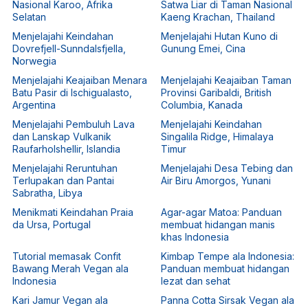
Nasional Karoo, Afrika
Satwa Liar di Taman Nasional
Selatan
Kaeng Krachan, Thailand
Menjelajahi Keindahan
Menjelajahi Hutan Kuno di
Dovrefjell-Sunndalsfjella,
Gunung Emei, Cina
Norwegia
Menjelajahi Keajaiban Menara
Menjelajahi Keajaiban Taman
Batu Pasir di Ischigualasto,
Provinsi Garibaldi, British
Argentina
Columbia, Kanada
Menjelajahi Pembuluh Lava
Menjelajahi Keindahan
dan Lanskap Vulkanik
Singalila Ridge, Himalaya
Raufarholshellir, Islandia
Timur
Menjelajahi Reruntuhan
Menjelajahi Desa Tebing dan
Terlupakan dan Pantai
Air Biru Amorgos, Yunani
Sabratha, Libya
Menikmati Keindahan Praia
Agar-agar Matoa: Panduan
da Ursa, Portugal
membuat hidangan manis
khas Indonesia
Tutorial memasak Confit
Kimbap Tempe ala Indonesia:
Bawang Merah Vegan ala
Panduan membuat hidangan
Indonesia
lezat dan sehat
Kari Jamur Vegan ala
Panna Cotta Sirsak Vegan ala