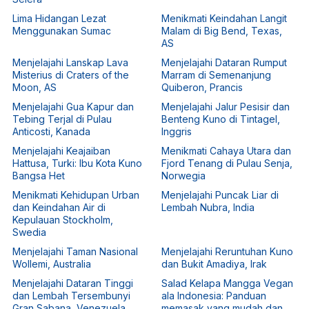
Lima Hidangan Lezat
Menikmati Keindahan Langit
Menggunakan Sumac
Malam di Big Bend, Texas,
AS
Menjelajahi Lanskap Lava
Menjelajahi Dataran Rumput
Misterius di Craters of the
Marram di Semenanjung
Moon, AS
Quiberon, Prancis
Menjelajahi Gua Kapur dan
Menjelajahi Jalur Pesisir dan
Tebing Terjal di Pulau
Benteng Kuno di Tintagel,
Anticosti, Kanada
Inggris
Menjelajahi Keajaiban
Menikmati Cahaya Utara dan
Hattusa, Turki: Ibu Kota Kuno
Fjord Tenang di Pulau Senja,
Bangsa Het
Norwegia
Menikmati Kehidupan Urban
Menjelajahi Puncak Liar di
dan Keindahan Air di
Lembah Nubra, India
Kepulauan Stockholm,
Swedia
Menjelajahi Taman Nasional
Menjelajahi Reruntuhan Kuno
Wollemi, Australia
dan Bukit Amadiya, Irak
Menjelajahi Dataran Tinggi
Salad Kelapa Mangga Vegan
dan Lembah Tersembunyi
ala Indonesia: Panduan
Gran Sabana, Venezuela
memasak yang mudah dan