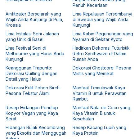
Penuh Keceriaan
Amfiteater Bersejarah yang
Lima Kepulauan Tersembunyi
Wajib Anda Kunjungi di Pula,
di Swedia yang Wajib Anda
Kroasia
Kunjungi
Lima Instalasi Seni Jalanan
Lima Kabin Pegunungan yang
yang Unik di Basel
Nyaman di Sekitar Kyoto
Lima Festival Seni di
Hadirkan Dekorasi Futuristik
Melbourne yang Harus Anda
Retro Synthwave di Dalam
Kunjungi
Rumah Anda
Keanggunan Trapunto:
Dekorasi Ghostcore: Pesona
Dekorasi Quilting dengan
Mistis yang Memikat
Detail yang Halus
Dekorasi Kulit Pohon Birch:
Manfaat Temulawak Kaya
Pesona Tekstur Alami
Vitamin B untuk Perawatan
Rambut
Resep Hidangan Penutup
Manfaat Nata de Coco yang
Kopyor Vegan yang Kaya
Kaya Vitamin B untuk
Serat
Kesehatan
Hidangan Rujak Kecombrang
Resep Kacang Lupin yang
yang Eksotis dan Menggugah
Kaya Protein
Selera