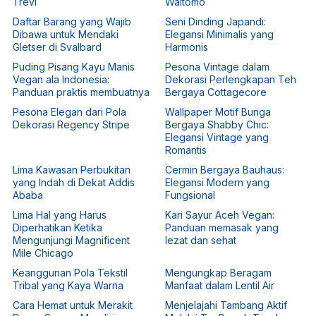
Trevi
Waitomo
Daftar Barang yang Wajib
Seni Dinding Japandi:
Dibawa untuk Mendaki
Elegansi Minimalis yang
Gletser di Svalbard
Harmonis
Puding Pisang Kayu Manis
Pesona Vintage dalam
Vegan ala Indonesia:
Dekorasi Perlengkapan Teh
Panduan praktis membuatnya
Bergaya Cottagecore
Pesona Elegan dari Pola
Wallpaper Motif Bunga
Dekorasi Regency Stripe
Bergaya Shabby Chic:
Elegansi Vintage yang
Romantis
Lima Kawasan Perbukitan
Cermin Bergaya Bauhaus:
yang Indah di Dekat Addis
Elegansi Modern yang
Ababa
Fungsional
Lima Hal yang Harus
Kari Sayur Aceh Vegan:
Diperhatikan Ketika
Panduan memasak yang
Mengunjungi Magnificent
lezat dan sehat
Mile Chicago
Keanggunan Pola Tekstil
Mengungkap Beragam
Tribal yang Kaya Warna
Manfaat dalam Lentil Air
Cara Hemat untuk Merakit
Menjelajahi Tambang Aktif