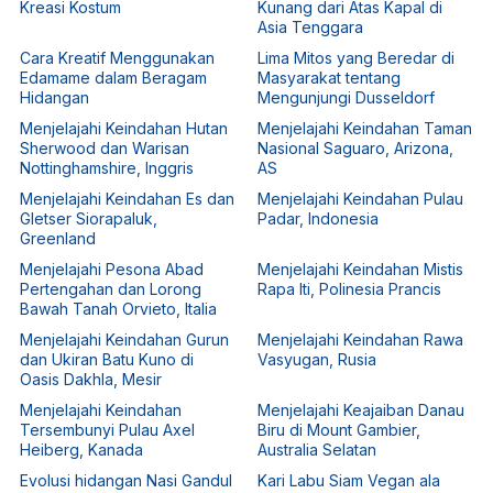
Kreasi Kostum
Kunang dari Atas Kapal di
Asia Tenggara
Cara Kreatif Menggunakan
Lima Mitos yang Beredar di
Edamame dalam Beragam
Masyarakat tentang
Hidangan
Mengunjungi Dusseldorf
Menjelajahi Keindahan Hutan
Menjelajahi Keindahan Taman
Sherwood dan Warisan
Nasional Saguaro, Arizona,
Nottinghamshire, Inggris
AS
Menjelajahi Keindahan Es dan
Menjelajahi Keindahan Pulau
Gletser Siorapaluk,
Padar, Indonesia
Greenland
Menjelajahi Pesona Abad
Menjelajahi Keindahan Mistis
Pertengahan dan Lorong
Rapa Iti, Polinesia Prancis
Bawah Tanah Orvieto, Italia
Menjelajahi Keindahan Gurun
Menjelajahi Keindahan Rawa
dan Ukiran Batu Kuno di
Vasyugan, Rusia
Oasis Dakhla, Mesir
Menjelajahi Keindahan
Menjelajahi Keajaiban Danau
Tersembunyi Pulau Axel
Biru di Mount Gambier,
Heiberg, Kanada
Australia Selatan
Evolusi hidangan Nasi Gandul
Kari Labu Siam Vegan ala