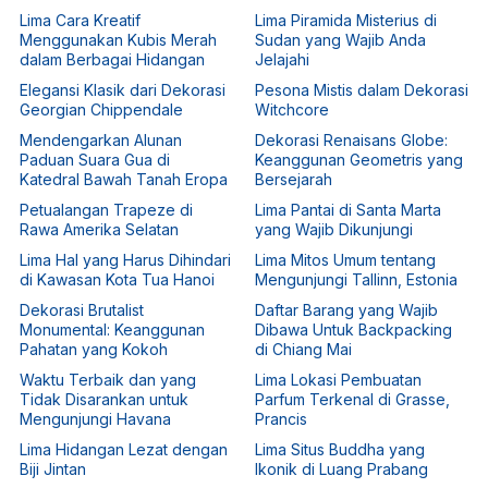
Lima Cara Kreatif
Lima Piramida Misterius di
Menggunakan Kubis Merah
Sudan yang Wajib Anda
dalam Berbagai Hidangan
Jelajahi
Elegansi Klasik dari Dekorasi
Pesona Mistis dalam Dekorasi
Georgian Chippendale
Witchcore
Mendengarkan Alunan
Dekorasi Renaisans Globe:
Paduan Suara Gua di
Keanggunan Geometris yang
Katedral Bawah Tanah Eropa
Bersejarah
Petualangan Trapeze di
Lima Pantai di Santa Marta
Rawa Amerika Selatan
yang Wajib Dikunjungi
Lima Hal yang Harus Dihindari
Lima Mitos Umum tentang
di Kawasan Kota Tua Hanoi
Mengunjungi Tallinn, Estonia
Dekorasi Brutalist
Daftar Barang yang Wajib
Monumental: Keanggunan
Dibawa Untuk Backpacking
Pahatan yang Kokoh
di Chiang Mai
Waktu Terbaik dan yang
Lima Lokasi Pembuatan
Tidak Disarankan untuk
Parfum Terkenal di Grasse,
Mengunjungi Havana
Prancis
Lima Hidangan Lezat dengan
Lima Situs Buddha yang
Biji Jintan
Ikonik di Luang Prabang