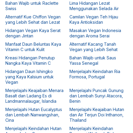
Bahan Wajib untuk Raclette
Lima Hidangan Lezat
Swiss
Menggunakan Selada Air
Alternatif Kue Chiffon Vegan
Camilan Vegan Teh Hijau
yang Lebih Sehat dan Lezat
Kaya Antioksidan
Hidangan Vegan Kaya Serat
Masakan Vegan Indonesia
dengan Jintan
dengan Aroma Serai
Manfaat Daun Beluntas Kaya
Alternatif Kacang Tanah
Vitamin C untuk Kulit
Vegan yang Lebih Sehat
Kreasi Hidangan Penutup
Bahan Wajib untuk Saus
Nangka Kaya Vitamin C
Yassa Senegal
Hidangan Daun Ishingko
Menjelajahi Keindahan Ria
yang Kaya Kalsium untuk
Formosa, Portugal
Vegan
Menjelajahi Keajaiban Menara
Menjelajahi Puncak Gunung
Basalt dan Ladang Es di
dan Lembah Sunyi Atacora,
Landmannalaugar, Islandia
Benin
Menjelajahi Hutan Eucalyptus
Menjelajahi Keajaiban Hutan
dan Lembah Nanwangshan,
dan Air Terjun Doi Inthanon,
Cina
Thailand
Menjelajahi Keindahan Hutan
Menjelajahi Keindahan