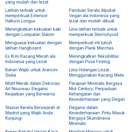
yang mudah dan lezat
Latihan terbaik untuk
Panduan Serabi Alpukat
memperkuat Extensor
Vegan ala Indonesia yang
Hallucis Longus
lezat dan mudah dibuat
Meningkatkan kekuatan kaki
Lima latihan terbaik untuk
dengan Lompatan Slalom
memperkuat Sternohyoid
Menguasai kekuatan dengan
Memperkuat inti tubuh
latihan Hangboard
dengan Plank Marches
Es Krim Kacang Merah ala
Meningkatkan fleksibilitas
Indonesia yang Lezat
dengan Pose Firelog
Bahan Wajib untuk Arancini
Lima Hidangan Lezat
Sisilia
Menggunakan Kacang Mete
Motif Merak dalam Dekorasi
Perapian Minimalis Bergaya
Art Nouveau: Elegansi
Mid-Century: Perpaduan
Keajaiban yang Berwarna
Kehangatan dan
Kesederhanaan yang Elegan
Stasiun Kereta Bersejarah di
Elegansi dalam
Madrid yang Wajib Anda
Kesederhanaan: Pintu Masuk
Kunjungi
Bergaya Skandinavia
Minimalis
Kreasi Bekatul Vegan Kaya
Manfaat Mangga untuk