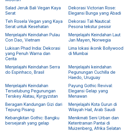
Salad Jeruk Bali Vegan Kaya
Dekorasi Victorian Rose:
Serat
Elegansi Bunga yang Abadi
Teh Rosela Vegan yang Kaya
Dekorasi Tali Nautical:
Serat untuk Kesehatan
Pesona tekstur pesisir
Menjelajahi Keindahan Pulau
Menjelajahi Keindahan Laut
Con Dao, Vietnam
Jan Mayen, Norwegia
Lukisan Phad India: Dekorasi
Lima lokasi ikonik Bollywood
yang Penuh Warna dan
di Mumbai
Cerita
Menjelajahi Keindahan Serra
Menjelajahi keindahan
do Espinhaco, Brasil
Pegunungan Cuchilla de
Haedo, Uruguay
Menjelajahi Keindahan
Payung Gothic Revival:
Terselubung Pegunungan
Elegansi Gelap yang
Terskey Alatau, Kyrgyzstan
Menawan
Beragam Kandungan Gizi dari
Menjelajahi Kota Gurun di
Tepung Pisang
Wilayah Hail, Arab Saudi
Kebangkitan Gothic: Bangku
Menikmati Seni Urban dan
bersejarah yang gelap
Ketentraman Pantai di
Muizenberg, Afrika Selatan