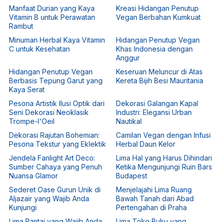
Manfaat Durian yang Kaya
Kreasi Hidangan Penutup
Vitamin B untuk Perawatan
Vegan Berbahan Kumkuat
Rambut
Minuman Herbal Kaya Vitamin
Hidangan Penutup Vegan
C untuk Kesehatan
Khas Indonesia dengan
Anggur
Hidangan Penutup Vegan
Keseruan Meluncur di Atas
Berbasis Tepung Garut yang
Kereta Bijih Besi Mauritania
Kaya Serat
Pesona Artistik Ilusi Optik dari
Dekorasi Galangan Kapal
Seni Dekorasi Neoklasik
Industri: Elegansi Urban
Trompe-l'Oeil
Nautikal
Dekorasi Rajutan Bohemian:
Camilan Vegan dengan Infusi
Pesona Tekstur yang Eklektik
Herbal Daun Kelor
Jendela Fanlight Art Deco:
Lima Hal yang Harus Dihindari
Sumber Cahaya yang Penuh
Ketika Mengunjungi Ruin Bars
Nuansa Glamor
Budapest
Sederet Oase Gurun Unik di
Menjelajahi Lima Ruang
Aljazair yang Wajib Anda
Bawah Tanah dari Abad
Kunjungi
Pertengahan di Praha
Lima Pantai yang Wajib Anda
Lima Toko Buku yang