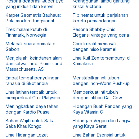
Pesona dekorasi Queer Eye
Keanggunan lampu gantung
yang inklusif dan keren
kristal Victoria
Karpet Geometris Bauhaus:
Tip hemat untuk perjalanan
Pola modern fungsional
kereta pemandangan
Trek malam kutub di
Pesona Shabby Chic:
Finnmark, Norwegia
Elegansi vintage yang ceria
Melacak suara primata di
Cara kreatif memasak
Gabon
dengan miso karamel
Menjelajahi keindahan alam
Lima Kuil Zen tersembunyi di
dan satwa liar di Plum Island,
Kamakura
Massachusetts, AS
Empat tempat penyulingan
Menstabilkan inti tubuh
rahasia di Skotlandia
dengan Inch-Worm Push-up
Lima latihan terbaik untuk
Memperkuat inti tubuh
memperkuat Otot Platysma
dengan latihan Cat-Cow
Meningkatkan daya tahan
Hidangan Buah Pandan yang
dengan Kardio Puasa
Kaya Vitamin C
Bahan Wajib untuk Saka-
Hidangan Vegan dari Langsat
Saka Khas Kongo
yang Kaya Serat
Lima Hidangan Lezat
Lima Bahan Esensial untuk