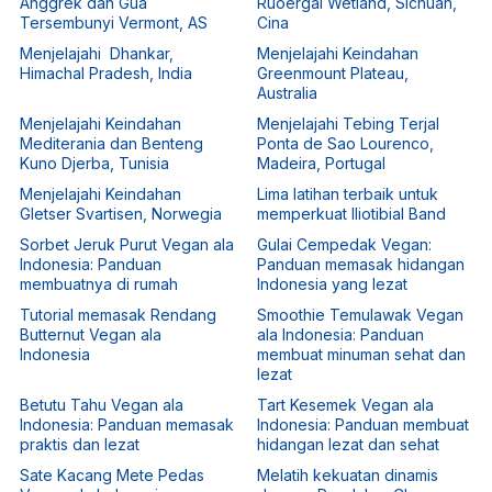
Anggrek dan Gua
Ruoergai Wetland, Sichuan,
Tersembunyi Vermont, AS
Cina
Menjelajahi Dhankar,
Menjelajahi Keindahan
Himachal Pradesh, India
Greenmount Plateau,
Australia
Menjelajahi Keindahan
Menjelajahi Tebing Terjal
Mediterania dan Benteng
Ponta de Sao Lourenco,
Kuno Djerba, Tunisia
Madeira, Portugal
Menjelajahi Keindahan
Lima latihan terbaik untuk
Gletser Svartisen, Norwegia
memperkuat Iliotibial Band
Sorbet Jeruk Purut Vegan ala
Gulai Cempedak Vegan:
Indonesia: Panduan
Panduan memasak hidangan
membuatnya di rumah
Indonesia yang lezat
Tutorial memasak Rendang
Smoothie Temulawak Vegan
Butternut Vegan ala
ala Indonesia: Panduan
Indonesia
membuat minuman sehat dan
lezat
Betutu Tahu Vegan ala
Tart Kesemek Vegan ala
Indonesia: Panduan memasak
Indonesia: Panduan membuat
praktis dan lezat
hidangan lezat dan sehat
Sate Kacang Mete Pedas
Melatih kekuatan dinamis