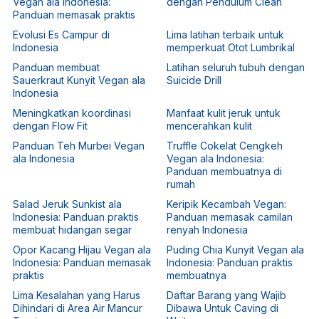
Vegan ala Indonesia:
dengan Pendulum Clean
Panduan memasak praktis
Evolusi Es Campur di
Lima latihan terbaik untuk
Indonesia
memperkuat Otot Lumbrikal
Panduan membuat
Latihan seluruh tubuh dengan
Sauerkraut Kunyit Vegan ala
Suicide Drill
Indonesia
Meningkatkan koordinasi
Manfaat kulit jeruk untuk
dengan Flow Fit
mencerahkan kulit
Panduan Teh Murbei Vegan
Truffle Cokelat Cengkeh
ala Indonesia
Vegan ala Indonesia:
Panduan membuatnya di
rumah
Salad Jeruk Sunkist ala
Keripik Kecambah Vegan:
Indonesia: Panduan praktis
Panduan memasak camilan
membuat hidangan segar
renyah Indonesia
Opor Kacang Hijau Vegan ala
Puding Chia Kunyit Vegan ala
Indonesia: Panduan memasak
Indonesia: Panduan praktis
praktis
membuatnya
Lima Kesalahan yang Harus
Daftar Barang yang Wajib
Dihindari di Area Air Mancur
Dibawa Untuk Caving di