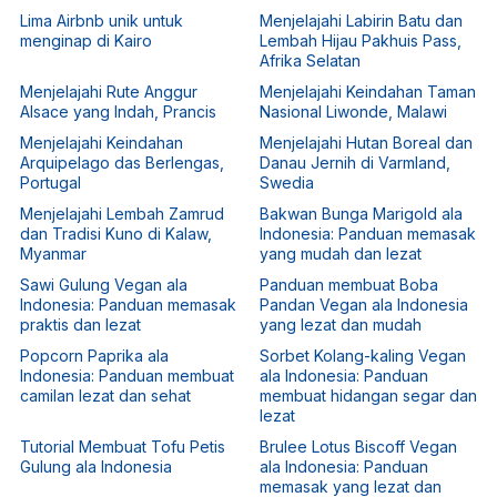
Lima Airbnb unik untuk
Menjelajahi Labirin Batu dan
menginap di Kairo
Lembah Hijau Pakhuis Pass,
Afrika Selatan
Menjelajahi Rute Anggur
Menjelajahi Keindahan Taman
Alsace yang Indah, Prancis
Nasional Liwonde, Malawi
Menjelajahi Keindahan
Menjelajahi Hutan Boreal dan
Arquipelago das Berlengas,
Danau Jernih di Varmland,
Portugal
Swedia
Menjelajahi Lembah Zamrud
Bakwan Bunga Marigold ala
dan Tradisi Kuno di Kalaw,
Indonesia: Panduan memasak
Myanmar
yang mudah dan lezat
Sawi Gulung Vegan ala
Panduan membuat Boba
Indonesia: Panduan memasak
Pandan Vegan ala Indonesia
praktis dan lezat
yang lezat dan mudah
Popcorn Paprika ala
Sorbet Kolang-kaling Vegan
Indonesia: Panduan membuat
ala Indonesia: Panduan
camilan lezat dan sehat
membuat hidangan segar dan
lezat
Tutorial Membuat Tofu Petis
Brulee Lotus Biscoff Vegan
Gulung ala Indonesia
ala Indonesia: Panduan
memasak yang lezat dan