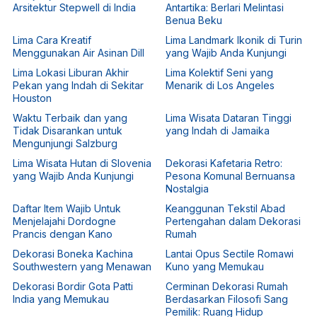
Arsitektur Stepwell di India
Antartika: Berlari Melintasi
Benua Beku
Lima Cara Kreatif
Lima Landmark Ikonik di Turin
Menggunakan Air Asinan Dill
yang Wajib Anda Kunjungi
Lima Lokasi Liburan Akhir
Lima Kolektif Seni yang
Pekan yang Indah di Sekitar
Menarik di Los Angeles
Houston
Waktu Terbaik dan yang
Lima Wisata Dataran Tinggi
Tidak Disarankan untuk
yang Indah di Jamaika
Mengunjungi Salzburg
Lima Wisata Hutan di Slovenia
Dekorasi Kafetaria Retro:
yang Wajib Anda Kunjungi
Pesona Komunal Bernuansa
Nostalgia
Daftar Item Wajib Untuk
Keanggunan Tekstil Abad
Menjelajahi Dordogne
Pertengahan dalam Dekorasi
Prancis dengan Kano
Rumah
Dekorasi Boneka Kachina
Lantai Opus Sectile Romawi
Southwestern yang Menawan
Kuno yang Memukau
Dekorasi Bordir Gota Patti
Cerminan Dekorasi Rumah
India yang Memukau
Berdasarkan Filosofi Sang
Pemilik: Ruang Hidup