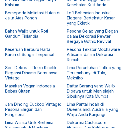
Kalsium
Kesehatan Kulit Anda
Bersepeda Melintasi Hutan di
Loft Bohemian Industrial:
Jalur Atas Pohon
Elegansi Bertekstur Kasar
yang Ekletik
Bahan Wajib untuk Roti
Pesona Gelap yang Elegan
Gandum Finlandia
dalam Dekorasi Pewter
Bergaya Gothic Revival
Keseruan Berburu Harta
Pesona Tekstur Mochaware
Karun di Sungai Terpencil
Artisanal dalam Dekorasi
Rumah
Seni Dekorasi Retro Kinetik:
Lima Reruntuhan Toltec yang
Elegansi Dinamis Bernuansa
Tersembunyi di Tula,
Vintage
Meksiko
Masakan Vegan Indonesia
Daftar Barang yang Wajib
Bebas Gluten
Dibawa untuk Menjelajahi
Sibuknya Kota Mumbai
Jam Dinding Cuckoo Vintage:
Lima Pantai Indah di
Pesona Elegan dan
Queensland, Australia yang
Fungsional
Wajib Anda Kunjungi
Lima Wisata Unik Bertema
Dekorasi Cactuscore:
Steampunk di Moskow
Elegansi Duri Kaktus yang