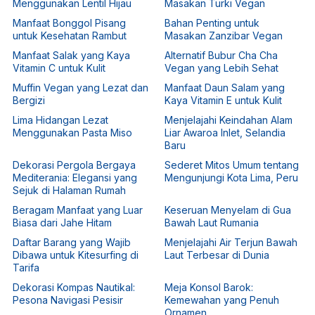
Menggunakan Lentil Hijau
Masakan Turki Vegan
Manfaat Bonggol Pisang
Bahan Penting untuk
untuk Kesehatan Rambut
Masakan Zanzibar Vegan
Manfaat Salak yang Kaya
Alternatif Bubur Cha Cha
Vitamin C untuk Kulit
Vegan yang Lebih Sehat
Muffin Vegan yang Lezat dan
Manfaat Daun Salam yang
Bergizi
Kaya Vitamin E untuk Kulit
Lima Hidangan Lezat
Menjelajahi Keindahan Alam
Menggunakan Pasta Miso
Liar Awaroa Inlet, Selandia
Baru
Dekorasi Pergola Bergaya
Sederet Mitos Umum tentang
Mediterania: Elegansi yang
Mengunjungi Kota Lima, Peru
Sejuk di Halaman Rumah
Beragam Manfaat yang Luar
Keseruan Menyelam di Gua
Biasa dari Jahe Hitam
Bawah Laut Rumania
Daftar Barang yang Wajib
Menjelajahi Air Terjun Bawah
Dibawa untuk Kitesurfing di
Laut Terbesar di Dunia
Tarifa
Dekorasi Kompas Nautikal:
Meja Konsol Barok:
Pesona Navigasi Pesisir
Kemewahan yang Penuh
Ornamen