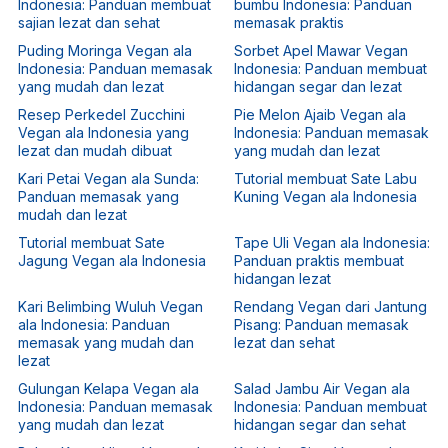
Indonesia: Panduan membuat
bumbu Indonesia: Panduan
sajian lezat dan sehat
memasak praktis
Puding Moringa Vegan ala
Sorbet Apel Mawar Vegan
Indonesia: Panduan memasak
Indonesia: Panduan membuat
yang mudah dan lezat
hidangan segar dan lezat
Resep Perkedel Zucchini
Pie Melon Ajaib Vegan ala
Vegan ala Indonesia yang
Indonesia: Panduan memasak
lezat dan mudah dibuat
yang mudah dan lezat
Kari Petai Vegan ala Sunda:
Tutorial membuat Sate Labu
Panduan memasak yang
Kuning Vegan ala Indonesia
mudah dan lezat
Tutorial membuat Sate
Tape Uli Vegan ala Indonesia:
Jagung Vegan ala Indonesia
Panduan praktis membuat
hidangan lezat
Kari Belimbing Wuluh Vegan
Rendang Vegan dari Jantung
ala Indonesia: Panduan
Pisang: Panduan memasak
memasak yang mudah dan
lezat dan sehat
lezat
Gulungan Kelapa Vegan ala
Salad Jambu Air Vegan ala
Indonesia: Panduan memasak
Indonesia: Panduan membuat
yang mudah dan lezat
hidangan segar dan sehat