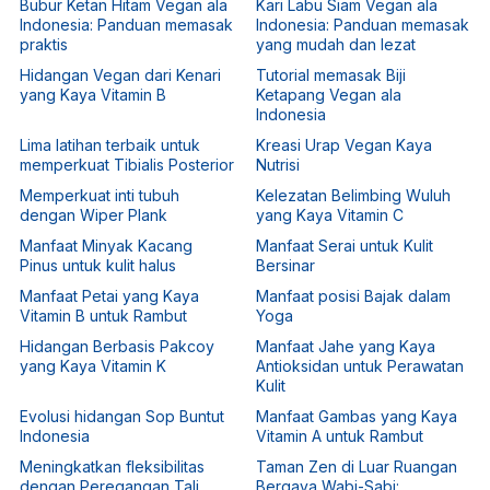
Bubur Ketan Hitam Vegan ala
Kari Labu Siam Vegan ala
Indonesia: Panduan memasak
Indonesia: Panduan memasak
praktis
yang mudah dan lezat
Hidangan Vegan dari Kenari
Tutorial memasak Biji
yang Kaya Vitamin B
Ketapang Vegan ala
Indonesia
Lima latihan terbaik untuk
Kreasi Urap Vegan Kaya
memperkuat Tibialis Posterior
Nutrisi
Memperkuat inti tubuh
Kelezatan Belimbing Wuluh
dengan Wiper Plank
yang Kaya Vitamin C
Manfaat Minyak Kacang
Manfaat Serai untuk Kulit
Pinus untuk kulit halus
Bersinar
Manfaat Petai yang Kaya
Manfaat posisi Bajak dalam
Vitamin B untuk Rambut
Yoga
Hidangan Berbasis Pakcoy
Manfaat Jahe yang Kaya
yang Kaya Vitamin K
Antioksidan untuk Perawatan
Kulit
Evolusi hidangan Sop Buntut
Manfaat Gambas yang Kaya
Indonesia
Vitamin A untuk Rambut
Meningkatkan fleksibilitas
Taman Zen di Luar Ruangan
dengan Peregangan Tali
Bergaya Wabi-Sabi: