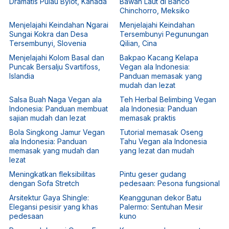
Dramatis Pulau Bylot, Kanada
Bawah Laut di Banco
Chinchorro, Meksiko
Menjelajahi Keindahan Ngarai
Menjelajahi Keindahan
Sungai Kokra dan Desa
Tersembunyi Pegunungan
Tersembunyi, Slovenia
Qilian, Cina
Menjelajahi Kolom Basal dan
Bakpao Kacang Kelapa
Puncak Bersalju Svartifoss,
Vegan ala Indonesia:
Islandia
Panduan memasak yang
mudah dan lezat
Salsa Buah Naga Vegan ala
Teh Herbal Belimbing Vegan
Indonesia: Panduan membuat
ala Indonesia: Panduan
sajian mudah dan lezat
memasak praktis
Bola Singkong Jamur Vegan
Tutorial memasak Oseng
ala Indonesia: Panduan
Tahu Vegan ala Indonesia
memasak yang mudah dan
yang lezat dan mudah
lezat
Meningkatkan fleksibilitas
Pintu geser gudang
dengan Sofa Stretch
pedesaan: Pesona fungsional
Arsitektur Gaya Shingle:
Keanggunan dekor Batu
Elegansi pesisir yang khas
Palermo: Sentuhan Mesir
pedesaan
kuno