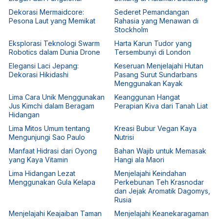
Dekorasi Mermaidcore:
Sederet Pemandangan
Pesona Laut yang Memikat
Rahasia yang Menawan di
Stockholm
Eksplorasi Teknologi Swarm
Harta Karun Tudor yang
Robotics dalam Dunia Drone
Tersembunyi di London
Elegansi Laci Jepang:
Keseruan Menjelajahi Hutan
Dekorasi Hikidashi
Pasang Surut Sundarbans
Menggunakan Kayak
Lima Cara Unik Menggunakan
Keanggunan Hangat
Jus Kimchi dalam Beragam
Perapian Kiva dari Tanah Liat
Hidangan
Lima Mitos Umum tentang
Kreasi Bubur Vegan Kaya
Mengunjungi Sao Paulo
Nutrisi
Manfaat Hidrasi dari Oyong
Bahan Wajib untuk Memasak
yang Kaya Vitamin
Hangi ala Maori
Lima Hidangan Lezat
Menjelajahi Keindahan
Menggunakan Gula Kelapa
Perkebunan Teh Krasnodar
dan Jejak Aromatik Dagomys,
Rusia
Menjelajahi Keajaiban Taman
Menjelajahi Keanekaragaman