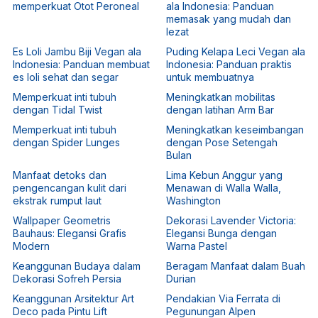
memperkuat Otot Peroneal
ala Indonesia: Panduan
memasak yang mudah dan
lezat
Es Loli Jambu Biji Vegan ala
Puding Kelapa Leci Vegan ala
Indonesia: Panduan membuat
Indonesia: Panduan praktis
es loli sehat dan segar
untuk membuatnya
Memperkuat inti tubuh
Meningkatkan mobilitas
dengan Tidal Twist
dengan latihan Arm Bar
Memperkuat inti tubuh
Meningkatkan keseimbangan
dengan Spider Lunges
dengan Pose Setengah
Bulan
Manfaat detoks dan
Lima Kebun Anggur yang
pengencangan kulit dari
Menawan di Walla Walla,
ekstrak rumput laut
Washington
Wallpaper Geometris
Dekorasi Lavender Victoria:
Bauhaus: Elegansi Grafis
Elegansi Bunga dengan
Modern
Warna Pastel
Keanggunan Budaya dalam
Beragam Manfaat dalam Buah
Dekorasi Sofreh Persia
Durian
Keanggunan Arsitektur Art
Pendakian Via Ferrata di
Deco pada Pintu Lift
Pegunungan Alpen