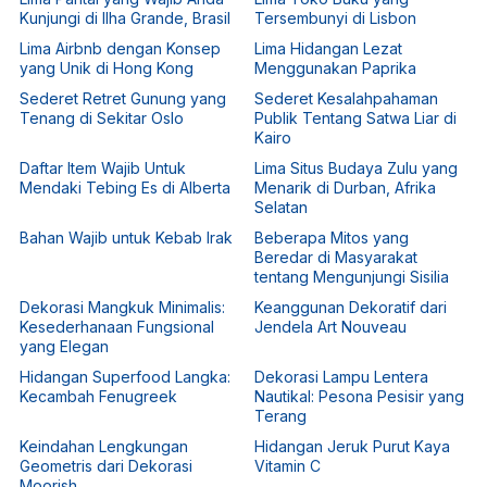
Kunjungi di Ilha Grande, Brasil
Tersembunyi di Lisbon
Lima Airbnb dengan Konsep
Lima Hidangan Lezat
yang Unik di Hong Kong
Menggunakan Paprika
Sederet Retret Gunung yang
Sederet Kesalahpahaman
Tenang di Sekitar Oslo
Publik Tentang Satwa Liar di
Kairo
Daftar Item Wajib Untuk
Lima Situs Budaya Zulu yang
Mendaki Tebing Es di Alberta
Menarik di Durban, Afrika
Selatan
Bahan Wajib untuk Kebab Irak
Beberapa Mitos yang
Beredar di Masyarakat
tentang Mengunjungi Sisilia
Dekorasi Mangkuk Minimalis:
Keanggunan Dekoratif dari
Kesederhanaan Fungsional
Jendela Art Nouveau
yang Elegan
Hidangan Superfood Langka:
Dekorasi Lampu Lentera
Kecambah Fenugreek
Nautikal: Pesona Pesisir yang
Terang
Keindahan Lengkungan
Hidangan Jeruk Purut Kaya
Geometris dari Dekorasi
Vitamin C
Moorish