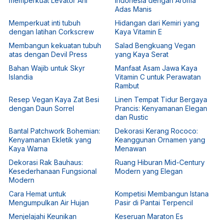
memperkuat Levator Ani
Indonesia dengan Aroma
Adas Manis
Memperkuat inti tubuh
Hidangan dari Kemiri yang
dengan latihan Corkscrew
Kaya Vitamin E
Membangun kekuatan tubuh
Salad Bengkuang Vegan
atas dengan Devil Press
yang Kaya Serat
Bahan Wajib untuk Skyr
Manfaat Asam Jawa Kaya
Islandia
Vitamin C untuk Perawatan
Rambut
Resep Vegan Kaya Zat Besi
Linen Tempat Tidur Bergaya
dengan Daun Sorrel
Prancis: Kenyamanan Elegan
dan Rustic
Bantal Patchwork Bohemian:
Dekorasi Kerang Rococo:
Kenyamanan Ekletik yang
Keanggunan Ornamen yang
Kaya Warna
Menawan
Dekorasi Rak Bauhaus:
Ruang Hiburan Mid-Century
Kesederhanaan Fungsional
Modern yang Elegan
Modern
Cara Hemat untuk
Kompetisi Membangun Istana
Mengumpulkan Air Hujan
Pasir di Pantai Terpencil
Menjelajahi Keunikan
Keseruan Maraton Es