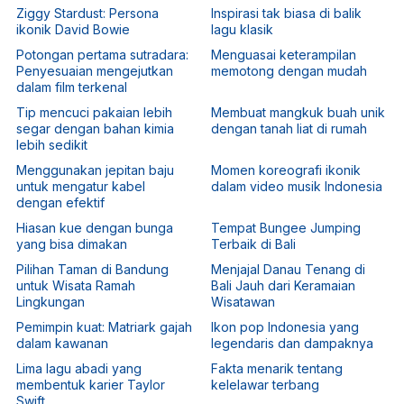
Ziggy Stardust: Persona
Inspirasi tak biasa di balik
ikonik David Bowie
lagu klasik
Potongan pertama sutradara:
Menguasai keterampilan
Penyesuaian mengejutkan
memotong dengan mudah
dalam film terkenal
Tip mencuci pakaian lebih
Membuat mangkuk buah unik
segar dengan bahan kimia
dengan tanah liat di rumah
lebih sedikit
Menggunakan jepitan baju
Momen koreografi ikonik
untuk mengatur kabel
dalam video musik Indonesia
dengan efektif
Hiasan kue dengan bunga
Tempat Bungee Jumping
yang bisa dimakan
Terbaik di Bali
Pilihan Taman di Bandung
Menjajal Danau Tenang di
untuk Wisata Ramah
Bali Jauh dari Keramaian
Lingkungan
Wisatawan
Pemimpin kuat: Matriark gajah
Ikon pop Indonesia yang
dalam kawanan
legendaris dan dampaknya
Lima lagu abadi yang
Fakta menarik tentang
membentuk karier Taylor
kelelawar terbang
Swift