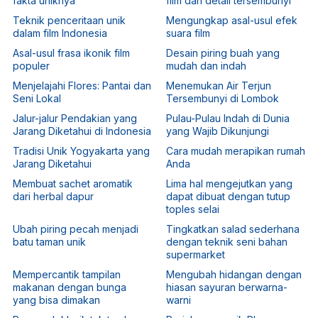
fakta uniknya
film dan detail tersembunyi
Teknik penceritaan unik
Mengungkap asal-usul efek
dalam film Indonesia
suara film
Asal-usul frasa ikonik film
Desain piring buah yang
populer
mudah dan indah
Menjelajahi Flores: Pantai dan
Menemukan Air Terjun
Seni Lokal
Tersembunyi di Lombok
Jalur-jalur Pendakian yang
Pulau-Pulau Indah di Dunia
Jarang Diketahui di Indonesia
yang Wajib Dikunjungi
Tradisi Unik Yogyakarta yang
Cara mudah merapikan rumah
Jarang Diketahui
Anda
Membuat sachet aromatik
Lima hal mengejutkan yang
dari herbal dapur
dapat dibuat dengan tutup
toples selai
Ubah piring pecah menjadi
Tingkatkan salad sederhana
batu taman unik
dengan teknik seni bahan
supermarket
Mempercantik tampilan
Mengubah hidangan dengan
makanan dengan bunga
hiasan sayuran berwarna-
yang bisa dimakan
warni