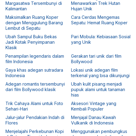
Margasatwa Tersembunyi di
Menawarkan Trek Hutan
Kalimantan
Hujan Unik
Maksimalkan Ruang Koper
Cara Cerdas Mengemas
dengan Menggulung Barang
Sepatu: Hemat Ruang Koper
Lembut di Sepatu
Ubah Sampul Buku Bekas
Pari Mobula: Kebiasaan Sosial
Jadi Kotak Penyimpanan
yang Unik
Klasik
Penampilan legendaris dalam
Gerakan tari unik dari film
film Indonesia
Bollywood
Gaya khas adegan sutradara
Lokasi unik adegan film
Indonesia
terkenal yang bisa dikunjungi
Adegan romantis tersembunyi
Ubah kulit pisang menjadi
dari film Bollywood klasik
pupuk alami untuk tanaman
hias
Trik Cahaya Alami untuk Foto
Aksesori Vintage yang
Sehari-Hari
Kembali Populer
Jalur-jalur Pendakian Indah di
Menjajal Danau Kawah
Flores
Vulkanik di Indonesia
Menjelajahi Perkebunan Kopi
Menggunakan pembungkus