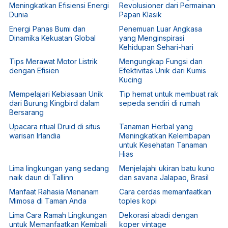
Meningkatkan Efisiensi Energi
Revolusioner dari Permainan
Dunia
Papan Klasik
Energi Panas Bumi dan
Penemuan Luar Angkasa
Dinamika Kekuatan Global
yang Menginspirasi
Kehidupan Sehari-hari
Tips Merawat Motor Listrik
Mengungkap Fungsi dan
dengan Efisien
Efektivitas Unik dari Kumis
Kucing
Mempelajari Kebiasaan Unik
Tip hemat untuk membuat rak
dari Burung Kingbird dalam
sepeda sendiri di rumah
Bersarang
Upacara ritual Druid di situs
Tanaman Herbal yang
warisan Irlandia
Meningkatkan Kelembapan
untuk Kesehatan Tanaman
Hias
Lima lingkungan yang sedang
Menjelajahi ukiran batu kuno
naik daun di Tallinn
dan savana Jalapao, Brasil
Manfaat Rahasia Menanam
Cara cerdas memanfaatkan
Mimosa di Taman Anda
toples kopi
Lima Cara Ramah Lingkungan
Dekorasi abadi dengan
untuk Memanfaatkan Kembali
koper vintage