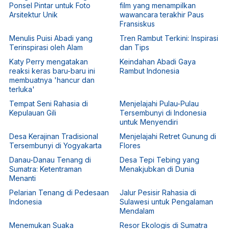
Ponsel Pintar untuk Foto
film yang menampilkan
Arsitektur Unik
wawancara terakhir Paus
Fransiskus
Menulis Puisi Abadi yang
Tren Rambut Terkini: Inspirasi
Terinspirasi oleh Alam
dan Tips
Katy Perry mengatakan
Keindahan Abadi Gaya
reaksi keras baru-baru ini
Rambut Indonesia
membuatnya 'hancur dan
terluka'
Tempat Seni Rahasia di
Menjelajahi Pulau-Pulau
Kepulauan Gili
Tersembunyi di Indonesia
untuk Menyendiri
Desa Kerajinan Tradisional
Menjelajahi Retret Gunung di
Tersembunyi di Yogyakarta
Flores
Danau-Danau Tenang di
Desa Tepi Tebing yang
Sumatra: Ketentraman
Menakjubkan di Dunia
Menanti
Pelarian Tenang di Pedesaan
Jalur Pesisir Rahasia di
Indonesia
Sulawesi untuk Pengalaman
Mendalam
Menemukan Suaka
Resor Ekologis di Sumatra