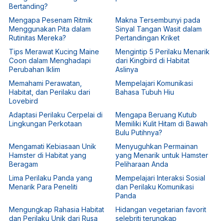
Bertanding?
Mengapa Pesenam Ritmik
Makna Tersembunyi pada
Menggunakan Pita dalam
Sinyal Tangan Wasit dalam
Rutinitas Mereka?
Pertandingan Kriket
Tips Merawat Kucing Maine
Mengintip 5 Perilaku Menarik
Coon dalam Menghadapi
dari Kingbird di Habitat
Perubahan Iklim
Aslinya
Memahami Perawatan,
Mempelajari Komunikasi
Habitat, dan Perilaku dari
Bahasa Tubuh Hiu
Lovebird
Adaptasi Perilaku Cerpelai di
Mengapa Beruang Kutub
Lingkungan Perkotaan
Memiliki Kulit Hitam di Bawah
Bulu Putihnya?
Mengamati Kebiasaan Unik
Menyuguhkan Permainan
Hamster di Habitat yang
yang Menarik untuk Hamster
Beragam
Peliharaan Anda
Lima Perilaku Panda yang
Mempelajari Interaksi Sosial
Menarik Para Peneliti
dan Perilaku Komunikasi
Panda
Mengungkap Rahasia Habitat
Hidangan vegetarian favorit
dan Perilaku Unik dari Rusa
selebriti terungkap