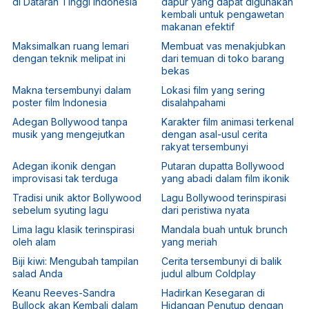
di Dataran Tinggi Indonesia
dapur yang dapat digunakan
kembali untuk pengawetan
makanan efektif
Maksimalkan ruang lemari
Membuat vas menakjubkan
dengan teknik melipat ini
dari temuan di toko barang
bekas
Makna tersembunyi dalam
Lokasi film yang sering
poster film Indonesia
disalahpahami
Adegan Bollywood tanpa
Karakter film animasi terkenal
musik yang mengejutkan
dengan asal-usul cerita
rakyat tersembunyi
Adegan ikonik dengan
Putaran dupatta Bollywood
improvisasi tak terduga
yang abadi dalam film ikonik
Tradisi unik aktor Bollywood
Lagu Bollywood terinspirasi
sebelum syuting lagu
dari peristiwa nyata
Lima lagu klasik terinspirasi
Mandala buah untuk brunch
oleh alam
yang meriah
Biji kiwi: Mengubah tampilan
Cerita tersembunyi di balik
salad Anda
judul album Coldplay
Keanu Reeves-Sandra
Hadirkan Kesegaran di
Bullock akan Kembali dalam
Hidangan Penutup dengan