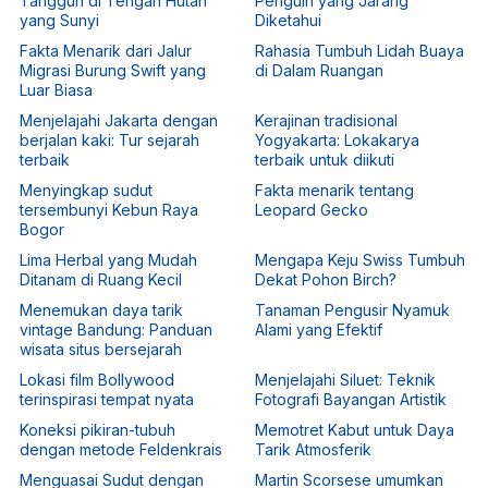
Tangguh di Tengah Hutan
Penguin yang Jarang
yang Sunyi
Diketahui
Fakta Menarik dari Jalur
Rahasia Tumbuh Lidah Buaya
Migrasi Burung Swift yang
di Dalam Ruangan
Luar Biasa
Menjelajahi Jakarta dengan
Kerajinan tradisional
berjalan kaki: Tur sejarah
Yogyakarta: Lokakarya
terbaik
terbaik untuk diikuti
Menyingkap sudut
Fakta menarik tentang
tersembunyi Kebun Raya
Leopard Gecko
Bogor
Lima Herbal yang Mudah
Mengapa Keju Swiss Tumbuh
Ditanam di Ruang Kecil
Dekat Pohon Birch?
Menemukan daya tarik
Tanaman Pengusir Nyamuk
vintage Bandung: Panduan
Alami yang Efektif
wisata situs bersejarah
Lokasi film Bollywood
Menjelajahi Siluet: Teknik
terinspirasi tempat nyata
Fotografi Bayangan Artistik
Koneksi pikiran-tubuh
Memotret Kabut untuk Daya
dengan metode Feldenkrais
Tarik Atmosferik
Menguasai Sudut dengan
Martin Scorsese umumkan