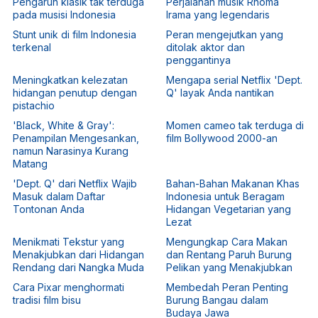
Pengaruh klasik tak terduga
Perjalanan musik Rhoma
pada musisi Indonesia
Irama yang legendaris
Stunt unik di film Indonesia
Peran mengejutkan yang
terkenal
ditolak aktor dan
penggantinya
Meningkatkan kelezatan
Mengapa serial Netflix 'Dept.
hidangan penutup dengan
Q' layak Anda nantikan
pistachio
'Black, White & Gray':
Momen cameo tak terduga di
Penampilan Mengesankan,
film Bollywood 2000-an
namun Narasinya Kurang
Matang
'Dept. Q' dari Netflix Wajib
Bahan-Bahan Makanan Khas
Masuk dalam Daftar
Indonesia untuk Beragam
Tontonan Anda
Hidangan Vegetarian yang
Lezat
Menikmati Tekstur yang
Mengungkap Cara Makan
Menakjubkan dari Hidangan
dan Rentang Paruh Burung
Rendang dari Nangka Muda
Pelikan yang Menakjubkan
Cara Pixar menghormati
Membedah Peran Penting
tradisi film bisu
Burung Bangau dalam
Budaya Jawa