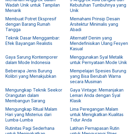
Wadah Unik untuk Tampilan
Kebutuhan Tumbuhnya yang
Menarik
Unik
Membuat Potret Ekspresif
Memahami Prinsip Desain
dengan Barang Rumah
Arsitektur Minimalis yang
Tangga
Abadi
Teknik Dasar Menggambar:
Alternatif Denim yang
Efek Bayangan Realistis
Mendefinisikan Ulang Fesyen
Kasual
Gaya Sarung Kontemporer
Menggunakan Syal Metalik
dalam Mode Indonesia
untuk Pernyataan Mode Unik
Beberapa Jenis Burung
Mempelajari Spesies Burung
Kolibri yang Menakjubkan
yang Bisa Berubah Warna
secara Musiman
Mengungkap Teknik Seekor
Gaya Vintage: Memanjakan
Orangutan dalam
Lemari Anda dengan Syal
Membangun Sarang
Klasik
Mengungkap Ritual Malam
Lima Peregangan Malam
Hari yang Misterius dari
untuk Menigkatkan Kualitas
Lumba-Lumba
Tidur Anda
Rutinitas Pagi Sederhana
Latihan Pernapasan Rutin
untuk Meningkatkan
untuk Mengurangi Stres