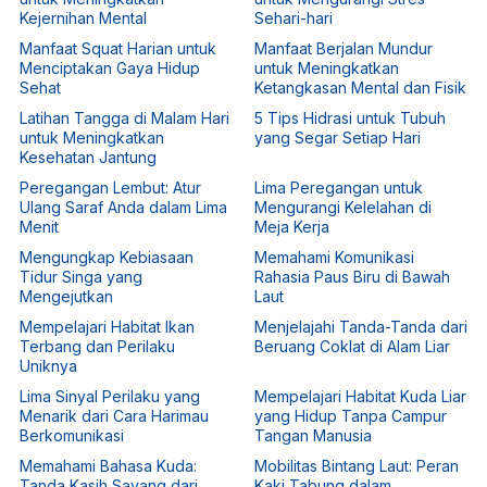
Kejernihan Mental
Sehari-hari
Manfaat Squat Harian untuk
Manfaat Berjalan Mundur
Menciptakan Gaya Hidup
untuk Meningkatkan
Sehat
Ketangkasan Mental dan Fisik
Latihan Tangga di Malam Hari
5 Tips Hidrasi untuk Tubuh
untuk Meningkatkan
yang Segar Setiap Hari
Kesehatan Jantung
Peregangan Lembut: Atur
Lima Peregangan untuk
Ulang Saraf Anda dalam Lima
Mengurangi Kelelahan di
Menit
Meja Kerja
Mengungkap Kebiasaan
Memahami Komunikasi
Tidur Singa yang
Rahasia Paus Biru di Bawah
Mengejutkan
Laut
Mempelajari Habitat Ikan
Menjelajahi Tanda-Tanda dari
Terbang dan Perilaku
Beruang Coklat di Alam Liar
Uniknya
Lima Sinyal Perilaku yang
Mempelajari Habitat Kuda Liar
Menarik dari Cara Harimau
yang Hidup Tanpa Campur
Berkomunikasi
Tangan Manusia
Memahami Bahasa Kuda:
Mobilitas Bintang Laut: Peran
Tanda Kasih Sayang dari
Kaki Tabung dalam