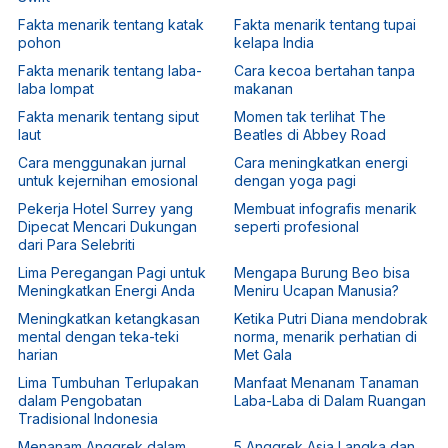
Fakta menarik tentang katak
Fakta menarik tentang tupai
pohon
kelapa India
Fakta menarik tentang laba-
Cara kecoa bertahan tanpa
laba lompat
makanan
Fakta menarik tentang siput
Momen tak terlihat The
laut
Beatles di Abbey Road
Cara menggunakan jurnal
Cara meningkatkan energi
untuk kejernihan emosional
dengan yoga pagi
Pekerja Hotel Surrey yang
Membuat infografis menarik
Dipecat Mencari Dukungan
seperti profesional
dari Para Selebriti
Lima Peregangan Pagi untuk
Mengapa Burung Beo bisa
Meningkatkan Energi Anda
Meniru Ucapan Manusia?
Meningkatkan ketangkasan
Ketika Putri Diana mendobrak
mental dengan teka-teki
norma, menarik perhatian di
harian
Met Gala
Lima Tumbuhan Terlupakan
Manfaat Menanam Tanaman
dalam Pengobatan
Laba-Laba di Dalam Ruangan
Tradisional Indonesia
Menanam Anggrek dalam
5 Anggrek Asia Langka dan