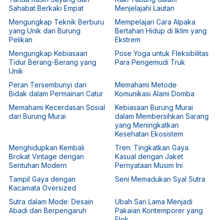
Sahabat Berkaki Empat
Menjelajahi Lautan
Mengungkap Teknik Berburu
Mempelajari Cara Alpaka
yang Unik dari Burung
Bertahan Hidup di Iklim yang
Pelikan
Ekstrem
Mengungkap Kebiasaan
Pose Yoga untuk Fleksibilitas
Tidur Berang-Berang yang
Para Pengemudi Truk
Unik
Peran Tersembunyi dari
Memahami Metode
Bidak dalam Permainan Catur
Komunikasi Alami Domba
Memahami Kecerdasan Sosial
Kebiasaan Burung Murai
dari Burung Murai
dalam Membersihkan Sarang
yang Meningkatkan
Kesehatan Ekosistem
Menghidupkan Kembali
Tren: Tingkatkan Gaya
Brokat Vintage dengan
Kasual dengan Jaket
Sentuhan Modern
Pernyataan Musim Ini
Tampil Gaya dengan
Seni Memadukan Syal Sutra
Kacamata Oversized
Sutra dalam Mode: Desain
Ubah Sari Lama Menjadi
Abadi dan Berpengaruh
Pakaian Kontemporer yang
Elok