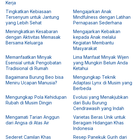
Kerja
Tingkatkan Kebiasaan
Mengajarkan Anak
Tersenyum untuk Jantung
Mindfulness dengan Latihan
yang Lebih Sehat
Pernapasan Sederhana
Meningkatkan Kesabaran
Mengajarkan Kebaikan
dengan Aktivitas Memasak
kepada Anak melalui
Bersama Keluarga
Kegiatan Membantu
Masyarakat
Memanfaatkan Minyak
Lima Manfaat Minyak Wijen
Esensial untuk Pengobatan
yang Mungkin Belum Anda
Tradisional di Rumah
Ketahui
Bagaimana Burung Beo bisa
Mengungkap Teknik
Meniru Ucapan Manusia?
Adaptasi Lynx di Musim yang
Berbeda
Mengungkap Pola Kehidupan
Evolusi yang Menakjubkan
Rubah di Musim Dingin
dari Bulu Burung
Cendrawasih yang Indah
Mengamati Tarian Anggun
Varietas Beras Unik untuk
dari Angsa di Atas Air
Beragam Hidangan Khas
Indonesia
Sederet Camilan Khas
Resep Panekuk Gurih dari