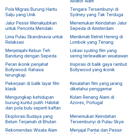
Aviator Alam
Pola Migrasi Burung Hantu
Tengara Tersembunyi di
Salju yang Unik
Sydney yang Tak Terduga
Jalur Pesisir Menakjubkan
Menemukan Keindahan Jalur
untuk Pencinta Mendaki
Sepeda di Amsterdam
Lima Pulau Skandinavia untuk
Menikmati Retret Hening di
Relaksasi
Lombok yang Tenang
Menjelajahi Kebun Teh
Lokasi syuting film yang
Bandung dengan Sepeda
sering terlewatkan wisatawan
Peran ikonik penjahat
Inspirasi di balik gaya rambut
Bollywood: Rahasia
Bollywood yang ikonik
terungkap
Pekerjaan di balik layar film
Kesalahan film yang jarang
klasik
diketahui penggemar
Mengungkap kehidupan
Kolam Renang Alami di
burung kuntul putih: Habitat
Azores, Portugal
dan pola bulu seperti kaftan
Eksplorasi Budaya yang
Menemukan Keindahan
Belum Terjamah di Bhutan
Tersembunyi di Pulau Skye
Rekomendasi Wisata Alam
Menjajal Pantai dan Pesisir