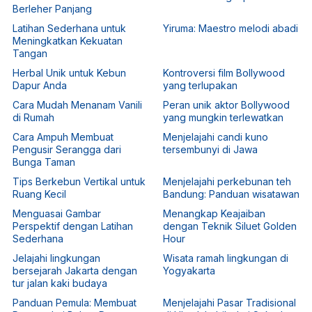
Berleher Panjang
Latihan Sederhana untuk
Yiruma: Maestro melodi abadi
Meningkatkan Kekuatan
Tangan
Herbal Unik untuk Kebun
Kontroversi film Bollywood
Dapur Anda
yang terlupakan
Cara Mudah Menanam Vanili
Peran unik aktor Bollywood
di Rumah
yang mungkin terlewatkan
Cara Ampuh Membuat
Menjelajahi candi kuno
Pengusir Serangga dari
tersembunyi di Jawa
Bunga Taman
Tips Berkebun Vertikal untuk
Menjelajahi perkebunan teh
Ruang Kecil
Bandung: Panduan wisatawan
Menguasai Gambar
Menangkap Keajaiban
Perspektif dengan Latihan
dengan Teknik Siluet Golden
Sederhana
Hour
Jelajahi lingkungan
Wisata ramah lingkungan di
bersejarah Jakarta dengan
Yogyakarta
tur jalan kaki budaya
Panduan Pemula: Membuat
Menjelajahi Pasar Tradisional