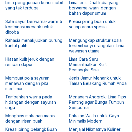
Lima penggunaan kunci mobil
Lima jenis Dhal India yang
yang tak terduga
berwarna-warni dengan
bahan dapur umum
Sate sayur berwarna-warni: 5
Kreasi piring buah untuk
kombinasi menarik untuk
setiap acara spesial
dicoba
Rahasia menakjubkan burung
Mengungkap struktur sosial
kuntul putih
tersembunyi orangutan: Lima
wawasan utama
Hiasan kulit jeruk dengan
Lima Cara Seru
rempah dapur
Memanfaatkan Kulit
Semangka Sisa
Membuat pola sayuran
Jenis Jamur Menarik untuk
menawan dengan pita
Taman Belakang Rumah Anda
mentimun
Tambahkan warna pada
Menanam Anggrek: Lima Tips
hidangan dengan sayuran
Penting agar Bunga Tumbuh
ungu
Sempurna
Menghias makanan manis
Pakaian Wajib untuk Gaya
dengan irisan buah
Minimalis Modern
Kreasi piring pelangi: Buah
Menjajal Nikmatnya Kuliner