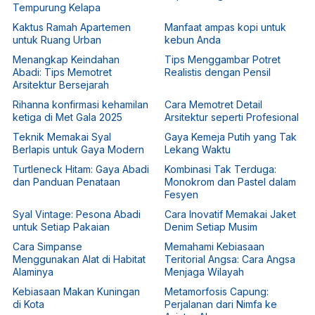
Tempurung Kelapa
Kaktus Ramah Apartemen
Manfaat ampas kopi untuk
untuk Ruang Urban
kebun Anda
Menangkap Keindahan
Tips Menggambar Potret
Abadi: Tips Memotret
Realistis dengan Pensil
Arsitektur Bersejarah
Rihanna konfirmasi kehamilan
Cara Memotret Detail
ketiga di Met Gala 2025
Arsitektur seperti Profesional
Teknik Memakai Syal
Gaya Kemeja Putih yang Tak
Berlapis untuk Gaya Modern
Lekang Waktu
Turtleneck Hitam: Gaya Abadi
Kombinasi Tak Terduga:
dan Panduan Penataan
Monokrom dan Pastel dalam
Fesyen
Syal Vintage: Pesona Abadi
Cara Inovatif Memakai Jaket
untuk Setiap Pakaian
Denim Setiap Musim
Cara Simpanse
Memahami Kebiasaan
Menggunakan Alat di Habitat
Teritorial Angsa: Cara Angsa
Alaminya
Menjaga Wilayah
Kebiasaan Makan Kuningan
Metamorfosis Capung:
di Kota
Perjalanan dari Nimfa ke