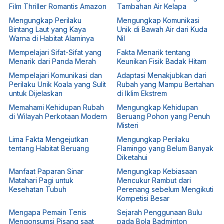
Film Thriller Romantis Amazon
Tambahan Air Kelapa
Mengungkap Perilaku
Mengungkap Komunikasi
Bintang Laut yang Kaya
Unik di Bawah Air dari Kuda
Warna di Habitat Alaminya
Nil
Mempelajari Sifat-Sifat yang
Fakta Menarik tentang
Menarik dari Panda Merah
Keunikan Fisik Badak Hitam
Mempelajari Komunikasi dan
Adaptasi Menakjubkan dari
Perilaku Unik Koala yang Sulit
Rubah yang Mampu Bertahan
untuk Dijelaskan
di Iklim Ekstrem
Memahami Kehidupan Rubah
Mengungkap Kehidupan
di Wilayah Perkotaan Modern
Beruang Pohon yang Penuh
Misteri
Lima Fakta Mengejutkan
Mengungkap Perilaku
tentang Habitat Beruang
Flamingo yang Belum Banyak
Diketahui
Manfaat Paparan Sinar
Mengungkap Kebiasaan
Matahari Pagi untuk
Mencukur Rambut dari
Kesehatan Tubuh
Perenang sebelum Mengikuti
Kompetisi Besar
Mengapa Pemain Tenis
Sejarah Penggunaan Bulu
Mengonsumsi Pisang saat
pada Bola Badminton