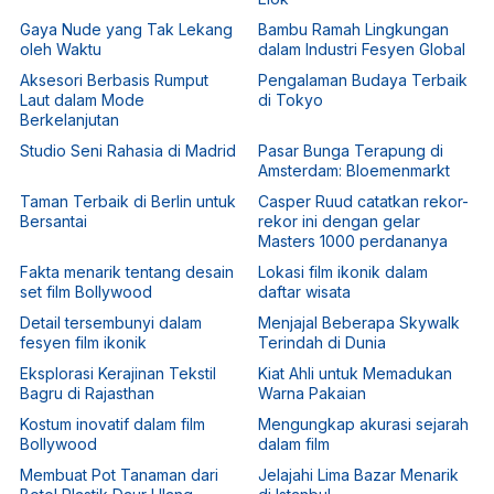
Gaya Nude yang Tak Lekang
Bambu Ramah Lingkungan
oleh Waktu
dalam Industri Fesyen Global
Aksesori Berbasis Rumput
Pengalaman Budaya Terbaik
Laut dalam Mode
di Tokyo
Berkelanjutan
Studio Seni Rahasia di Madrid
Pasar Bunga Terapung di
Amsterdam: Bloemenmarkt
Taman Terbaik di Berlin untuk
Casper Ruud catatkan rekor-
Bersantai
rekor ini dengan gelar
Masters 1000 perdananya
Fakta menarik tentang desain
Lokasi film ikonik dalam
set film Bollywood
daftar wisata
Detail tersembunyi dalam
Menjajal Beberapa Skywalk
fesyen film ikonik
Terindah di Dunia
Eksplorasi Kerajinan Tekstil
Kiat Ahli untuk Memadukan
Bagru di Rajasthan
Warna Pakaian
Kostum inovatif dalam film
Mengungkap akurasi sejarah
Bollywood
dalam film
Membuat Pot Tanaman dari
Jelajahi Lima Bazar Menarik