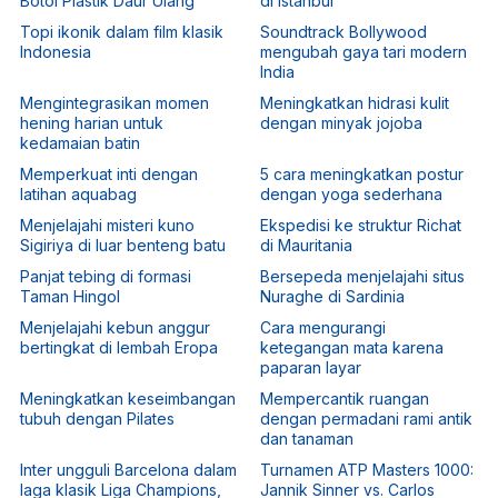
Botol Plastik Daur Ulang
di Istanbul
Topi ikonik dalam film klasik
Soundtrack Bollywood
Indonesia
mengubah gaya tari modern
India
Mengintegrasikan momen
Meningkatkan hidrasi kulit
hening harian untuk
dengan minyak jojoba
kedamaian batin
Memperkuat inti dengan
5 cara meningkatkan postur
latihan aquabag
dengan yoga sederhana
Menjelajahi misteri kuno
Ekspedisi ke struktur Richat
Sigiriya di luar benteng batu
di Mauritania
Panjat tebing di formasi
Bersepeda menjelajahi situs
Taman Hingol
Nuraghe di Sardinia
Menjelajahi kebun anggur
Cara mengurangi
bertingkat di lembah Eropa
ketegangan mata karena
paparan layar
Meningkatkan keseimbangan
Mempercantik ruangan
tubuh dengan Pilates
dengan permadani rami antik
dan tanaman
Inter ungguli Barcelona dalam
Turnamen ATP Masters 1000:
laga klasik Liga Champions,
Jannik Sinner vs. Carlos