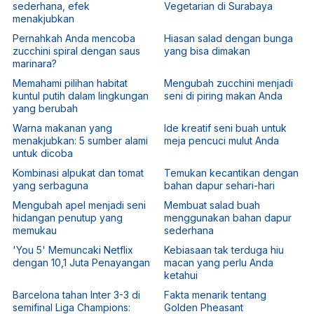
sederhana, efek
Vegetarian di Surabaya
menakjubkan
Pernahkah Anda mencoba
Hiasan salad dengan bunga
zucchini spiral dengan saus
yang bisa dimakan
marinara?
Memahami pilihan habitat
Mengubah zucchini menjadi
kuntul putih dalam lingkungan
seni di piring makan Anda
yang berubah
Warna makanan yang
Ide kreatif seni buah untuk
menakjubkan: 5 sumber alami
meja pencuci mulut Anda
untuk dicoba
Kombinasi alpukat dan tomat
Temukan kecantikan dengan
yang serbaguna
bahan dapur sehari-hari
Mengubah apel menjadi seni
Membuat salad buah
hidangan penutup yang
menggunakan bahan dapur
memukau
sederhana
'You 5' Memuncaki Netflix
Kebiasaan tak terduga hiu
dengan 10,1 Juta Penayangan
macan yang perlu Anda
ketahui
Barcelona tahan Inter 3-3 di
Fakta menarik tentang
semifinal Liga Champions:
Golden Pheasant