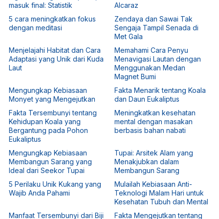
masuk final: Statistik
Alcaraz
5 cara meningkatkan fokus
Zendaya dan Sawai Tak
dengan meditasi
Sengaja Tampil Senada di
Met Gala
Menjelajahi Habitat dan Cara
Memahami Cara Penyu
Adaptasi yang Unik dari Kuda
Menavigasi Lautan dengan
Laut
Menggunakan Medan
Magnet Bumi
Mengungkap Kebiasaan
Fakta Menarik tentang Koala
Monyet yang Mengejutkan
dan Daun Eukaliptus
Fakta Tersembunyi tentang
Meningkatkan kesehatan
Kehidupan Koala yang
mental dengan masakan
Bergantung pada Pohon
berbasis bahan nabati
Eukaliptus
Mengungkap Kebiasaan
Tupai: Arsitek Alam yang
Membangun Sarang yang
Menakjubkan dalam
Ideal dari Seekor Tupai
Membangun Sarang
5 Perilaku Unik Kukang yang
Mulailah Kebiasaan Anti-
Wajib Anda Pahami
Teknologi Malam Hari untuk
Kesehatan Tubuh dan Mental
Manfaat Tersembunyi dari Biji
Fakta Mengejutkan tentang