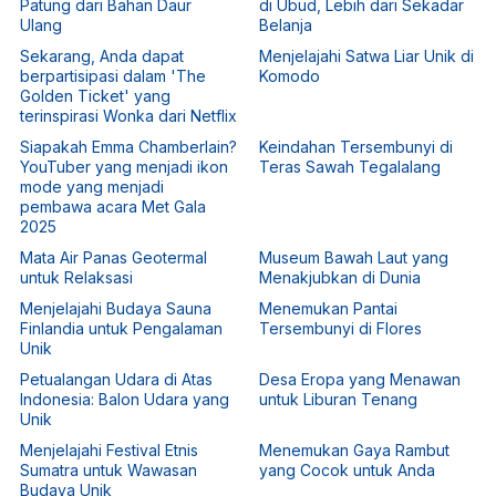
Patung dari Bahan Daur
di Ubud, Lebih dari Sekadar
Ulang
Belanja
Sekarang, Anda dapat
Menjelajahi Satwa Liar Unik di
berpartisipasi dalam 'The
Komodo
Golden Ticket' yang
terinspirasi Wonka dari Netflix
Siapakah Emma Chamberlain?
Keindahan Tersembunyi di
YouTuber yang menjadi ikon
Teras Sawah Tegalalang
mode yang menjadi
pembawa acara Met Gala
2025
Mata Air Panas Geotermal
Museum Bawah Laut yang
untuk Relaksasi
Menakjubkan di Dunia
Menjelajahi Budaya Sauna
Menemukan Pantai
Finlandia untuk Pengalaman
Tersembunyi di Flores
Unik
Petualangan Udara di Atas
Desa Eropa yang Menawan
Indonesia: Balon Udara yang
untuk Liburan Tenang
Unik
Menjelajahi Festival Etnis
Menemukan Gaya Rambut
Sumatra untuk Wawasan
yang Cocok untuk Anda
Budaya Unik