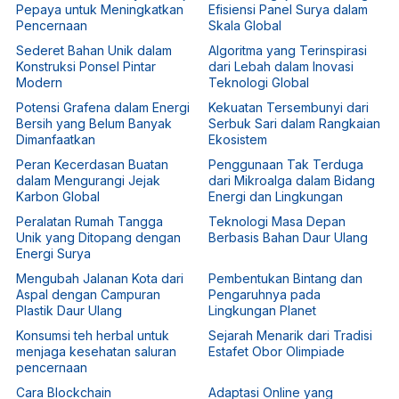
Pepaya untuk Meningkatkan
Efisiensi Panel Surya dalam
Pencernaan
Skala Global
Sederet Bahan Unik dalam
Algoritma yang Terinspirasi
Konstruksi Ponsel Pintar
dari Lebah dalam Inovasi
Modern
Teknologi Global
Potensi Grafena dalam Energi
Kekuatan Tersembunyi dari
Bersih yang Belum Banyak
Serbuk Sari dalam Rangkaian
Dimanfaatkan
Ekosistem
Peran Kecerdasan Buatan
Penggunaan Tak Terduga
dalam Mengurangi Jejak
dari Mikroalga dalam Bidang
Karbon Global
Energi dan Lingkungan
Peralatan Rumah Tangga
Teknologi Masa Depan
Unik yang Ditopang dengan
Berbasis Bahan Daur Ulang
Energi Surya
Mengubah Jalanan Kota dari
Pembentukan Bintang dan
Aspal dengan Campuran
Pengaruhnya pada
Plastik Daur Ulang
Lingkungan Planet
Konsumsi teh herbal untuk
Sejarah Menarik dari Tradisi
menjaga kesehatan saluran
Estafet Obor Olimpiade
pencernaan
Cara Blockchain
Adaptasi Online yang