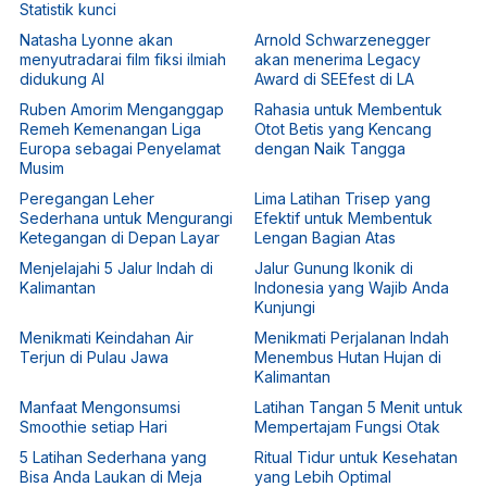
Statistik kunci
Natasha Lyonne akan
Arnold Schwarzenegger
menyutradarai film fiksi ilmiah
akan menerima Legacy
didukung AI
Award di SEEfest di LA
Ruben Amorim Menganggap
Rahasia untuk Membentuk
Remeh Kemenangan Liga
Otot Betis yang Kencang
Europa sebagai Penyelamat
dengan Naik Tangga
Musim
Peregangan Leher
Lima Latihan Trisep yang
Sederhana untuk Mengurangi
Efektif untuk Membentuk
Ketegangan di Depan Layar
Lengan Bagian Atas
Menjelajahi 5 Jalur Indah di
Jalur Gunung Ikonik di
Kalimantan
Indonesia yang Wajib Anda
Kunjungi
Menikmati Keindahan Air
Menikmati Perjalanan Indah
Terjun di Pulau Jawa
Menembus Hutan Hujan di
Kalimantan
Manfaat Mengonsumsi
Latihan Tangan 5 Menit untuk
Smoothie setiap Hari
Mempertajam Fungsi Otak
5 Latihan Sederhana yang
Ritual Tidur untuk Kesehatan
Bisa Anda Laukan di Meja
yang Lebih Optimal