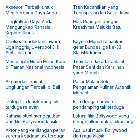
Aksesori Terbaik untuk
Tren Kecantikan yang
Memperbarui Gaya Anda
Terinspirasi dari Batik Jawa
Tingkatkan Gaya Anda:
Hias Ruangan dengan
Mengungkap Rahasia
Kreativitas Melukis Batu
Kepang Ikonik
Chelsea tundukkan jawara
Bayern Munich amankan
Liga Inggris, Liverpool 3-1:
gelar Bundesliga ke-33:
Statistik kunci
Statistik kunci
Menjelajahi Hutan Hujan Kuno
Temukan Jakarta: Jelajahi
di Taman Nasional Indonesia
Pasar Seni dan Kerajinan
yang Meriah
Akomodasi Ramah
Pasar Malam Solo:
Lingkungan Terbaik di Bali
Pengalaman Kuliner Autentik
Menanti
Dialog film klasik yang tak
Film dengan hewan
terduga relevan
pendamping tak terduga
Rahasia stunt mengejutkan
Lokasi film Bollywood yang
dari film Bollywood klasik
mengejutkan untuk dikunjungi
Aktor yang kehilangan peran
Asal usul musik Bollywood
karena keadaan tak terduga
dari raga klasik