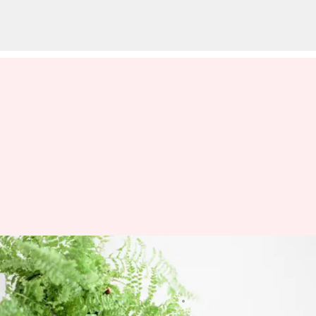
Taman Vertikal dengan Pakis
Asli: Panduan Pemula
menulis
May 08, 2025
10:45 am
Taufiq Al Jufri