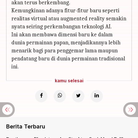
akan terus berkembang.
Kemungkinan adanya fitur-fitur baru seperti
realitas virtual atau augmented reality semakin
nyata seiring perkembangan teknologi AI.
Ini akan membawa dimensi baru ke dalam
dunia permainan papan, menjadikannya lebih
menarik bagi para penggemar lama maupun
pendatang baru di dunia permainan tradisional
ini.
kamu selesai
Berita Terbaru