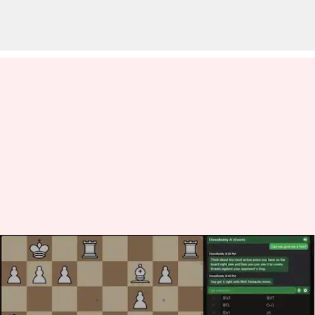
Evolusi AI dalam Permainan
Papan Klasik
menulis
May 09, 2025
11:33 am
Handoko