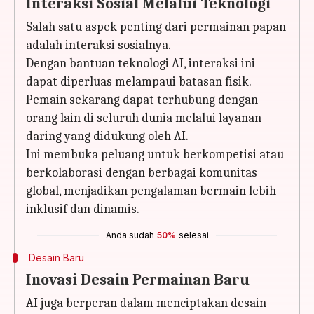
Interaksi Sosial Melalui Teknologi
Salah satu aspek penting dari permainan papan
adalah interaksi sosialnya.
Dengan bantuan teknologi AI, interaksi ini
dapat diperluas melampaui batasan fisik.
Pemain sekarang dapat terhubung dengan
orang lain di seluruh dunia melalui layanan
daring yang didukung oleh AI.
Ini membuka peluang untuk berkompetisi atau
berkolaborasi dengan berbagai komunitas
global, menjadikan pengalaman bermain lebih
inklusif dan dinamis.
Anda sudah
50%
selesai
Desain Baru
Inovasi Desain Permainan Baru
AI juga berperan dalam menciptakan desain