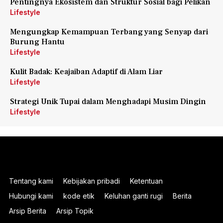
Pentingnya Ekosistem dan Struktur Sosial bagi Pelikan
Lifestyle
Mengungkap Kemampuan Terbang yang Senyap dari
Burung Hantu
Lifestyle
Kulit Badak: Keajaiban Adaptif di Alam Liar
Lifestyle
Strategi Unik Tupai dalam Menghadapi Musim Dingin
Lifestyle
Tentang kami
Kebijakan pribadi
Ketentuan
Hubungi kami
kode etik
Keluhan ganti rugi
Berita
Arsip Berita
Arsip Topik