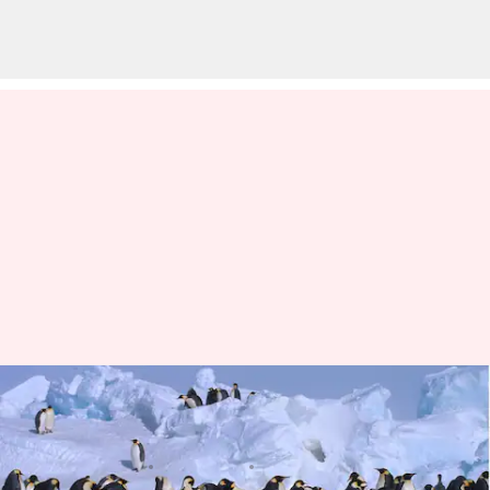
Adaptasi Unik dari Penguin
dengan Iklim yang Dingin
menulis
May 19, 2025
10:25 am
Handoko