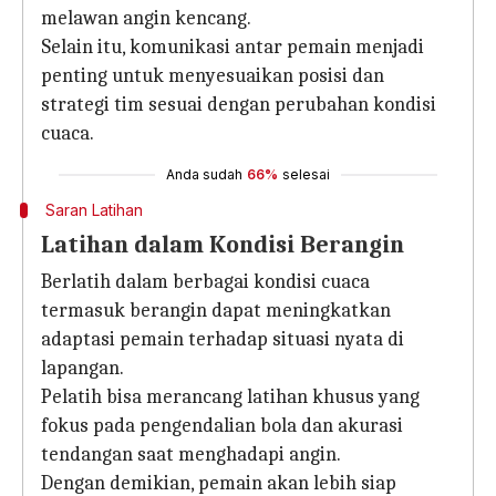
melawan angin kencang.
Selain itu, komunikasi antar pemain menjadi
penting untuk menyesuaikan posisi dan
strategi tim sesuai dengan perubahan kondisi
cuaca.
Anda sudah
66%
selesai
Saran Latihan
Latihan dalam Kondisi Berangin
Berlatih dalam berbagai kondisi cuaca
termasuk berangin dapat meningkatkan
adaptasi pemain terhadap situasi nyata di
lapangan.
Pelatih bisa merancang latihan khusus yang
fokus pada pengendalian bola dan akurasi
tendangan saat menghadapi angin.
Dengan demikian, pemain akan lebih siap