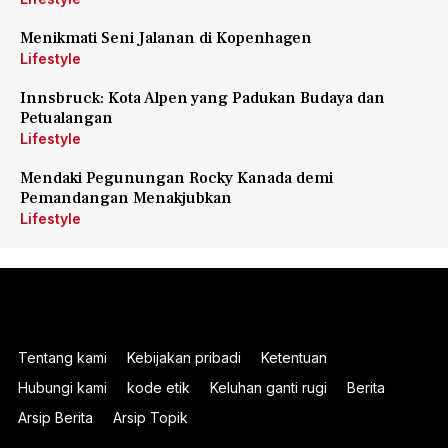
Menikmati Seni Jalanan di Kopenhagen
Lifestyle
Innsbruck: Kota Alpen yang Padukan Budaya dan
Petualangan
Lifestyle
Mendaki Pegunungan Rocky Kanada demi
Pemandangan Menakjubkan
Lifestyle
Tentang kami
Kebijakan pribadi
Ketentuan
Hubungi kami
kode etik
Keluhan ganti rugi
Berita
Arsip Berita
Arsip Topik