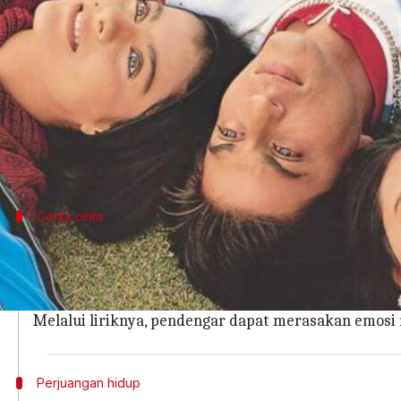
menulis
May 05, 2025
09:27 am
Bob
Apa ceritanya
Lagu Bollywood sering kali menjadi cerminan dari
Musik ini tidak hanya menghibur tetapi juga mem
Dalam artikel ini, kita akan membahas beberapa l
Cerita cinta
Kisah cinta sejati di balik lirik
Beberapa lagu Bollywood terkenal terinspirasi oleh ki
Misalnya, ada lagu yang menggambarkan perjalanan
Melalui liriknya, pendengar dapat merasakan emo
Perjuangan hidup