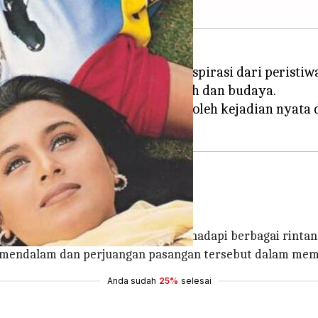
 kehidupan nyata, mengambil inspirasi dari peristiw
berikan wawasan tentang sejarah dan budaya.
agu Bollywood yang terinspirasi oleh kejadian nyat
sah cinta sejati.
 cinta sepasang kekasih yang menghadapi berbagai rinta
si mendalam dan perjuangan pasangan tersebut dalam m
Anda sudah
25%
selesai