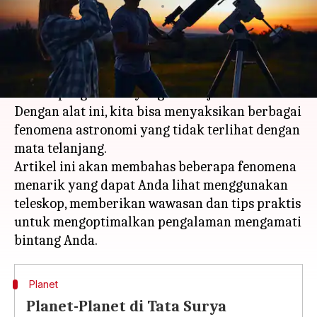
menulis
May 13, 2025
11:38 am
Handoko
Apa ceritanya
Mengamati langit malam melalui teleskop
adalah pengalaman yang menakjubkan.
Dengan alat ini, kita bisa menyaksikan berbagai
fenomena astronomi yang tidak terlihat dengan
mata telanjang.
Artikel ini akan membahas beberapa fenomena
menarik yang dapat Anda lihat menggunakan
teleskop, memberikan wawasan dan tips praktis
untuk mengoptimalkan pengalaman mengamati
Planet
Planet-Planet di Tata Surya