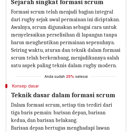
Sejarah singkat formasi scrum
Formasi scrum telah menjadi bagian integral
dari rugby sejak awal permainan ini diciptakan.
Awalnya, scrum digunakan sebagai cara untuk
menyelesaikan perselisihan di lapangan tanpa
harus menghentikan permainan sepenuhnya.
Seiring waktu, aturan dan teknik dalam formasi
scrum telah berkembang, menjadikannya salah
satu aspek paling teknis dalam rugby modern.
Anda sudah
25%
selesai
Konsep dasar
Teknik dasar dalam formasi scrum
Dalam formasi scrum, setiap tim terdiri dari
tiga baris pemain: barisan depan, barisan
kedua, dan barisan belakang.
Barisan depan bertugas menghadapi lawan