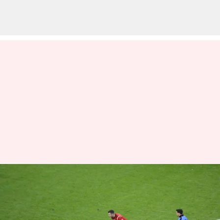
Memahami formasi scrum
dalam rugby
menulis
May 19, 2025
12:14 pm
Bob