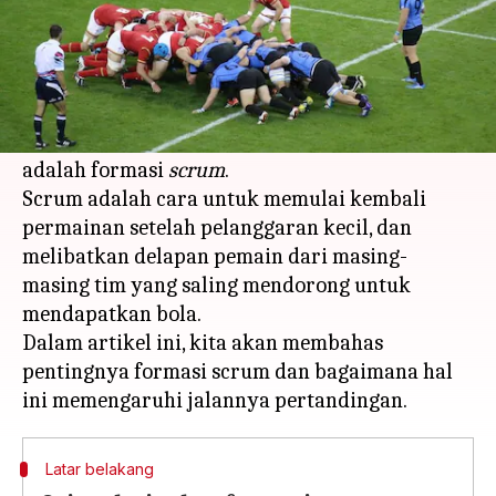
Apa ceritanya
Rugby adalah olahraga yang penuh dengan
strategi dan kekuatan fisik.
Salah satu elemen kunci dalam permainan ini
adalah formasi
scrum
.
Scrum adalah cara untuk memulai kembali
permainan setelah pelanggaran kecil, dan
melibatkan delapan pemain dari masing-
masing tim yang saling mendorong untuk
mendapatkan bola.
Dalam artikel ini, kita akan membahas
pentingnya formasi scrum dan bagaimana hal
Latar belakang