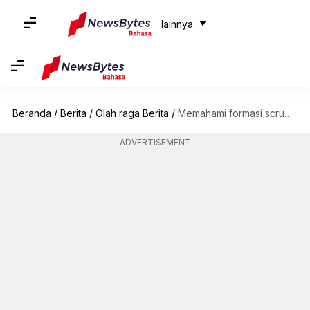
lainnya
Beranda
/
Berita
/
Olah raga Berita
/
Memahami formasi scrum dalam rugby
ADVERTISEMENT