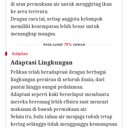
di atas permukaan air untuk menggiring ikan
ke area tertentu.
Dengan cara ini, setiap anggota kelompok
memiliki kesempatan lebih besar untuk
menangkap mangsa.
Anda sudah
75%
selesai
Adaptasi
Adaptasi Lingkungan
Pelikan telah beradaptasi dengan berbagai
lingkungan perairan di seluruh dunia, dari
pantai hingga sungai pedalaman.
Adaptasi seperti kaki berselaput membantu
mereka berenang lebih efisien saat mencari
makanan di bawah permukaan air.
Selain itu, bulu tahan air menjaga tubuh tetap
kering sehingga tidak mengganggu kemampuan