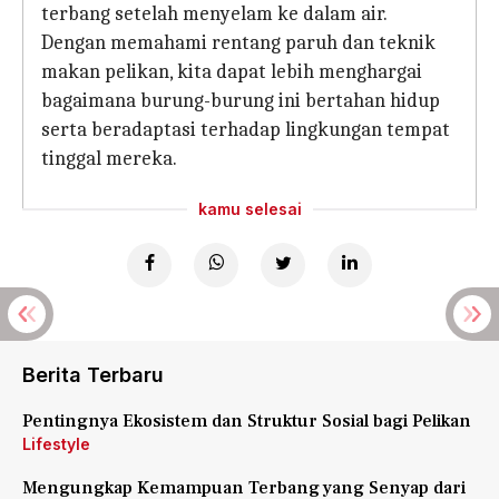
terbang setelah menyelam ke dalam air.
Dengan memahami rentang paruh dan teknik
makan pelikan, kita dapat lebih menghargai
bagaimana burung-burung ini bertahan hidup
serta beradaptasi terhadap lingkungan tempat
tinggal mereka.
kamu selesai
Berita Terbaru
Pentingnya Ekosistem dan Struktur Sosial bagi Pelikan
Lifestyle
Mengungkap Kemampuan Terbang yang Senyap dari