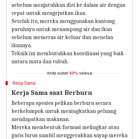
sebelum menjatuhkan diri ke dalam air dengan
cepat untuk mengejutkan ikan.
Setelah itu, mereka menggunakan kantong
paruhnya untuk menampung air dan ikan
sebelum memeras air keluar dan menelan
ikannya.
Teknik ini membutuhkan koordinasi yang baik
antara mata dan tubuh.
Anda sudah
50%
selesai
Kerja Sama
Kerja Sama saat Berburu
Beberapa spesies pelikan berburu secara
berkelompok untuk meningkatkan peluang
mendapatkan makanan.
Mereka membentuk formasi melingkar atau
garis lurus sambil menggerakkan sayap mereka