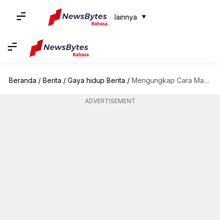
lainnya
Beranda
/
Berita
/
Gaya hidup Berita
/
Mengungkap Cara Makan dan Rentang Paruh Burung Pelikan yang Menakjubkan
ADVERTISEMENT