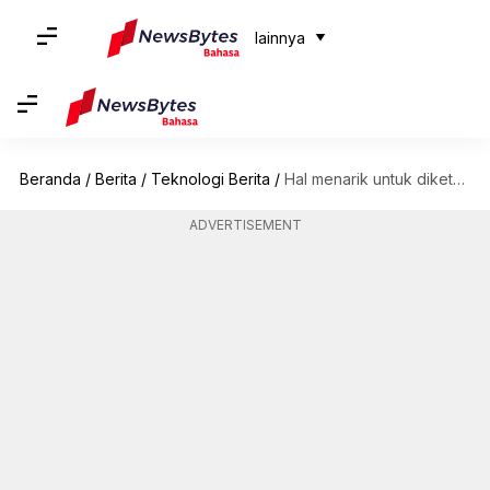
lainnya
Beranda
/
Berita
/
Teknologi Berita
/
Hal menarik untuk diketahui tentang pesawat supersonik X-59 milik NASA-Lockheed Martin
ADVERTISEMENT