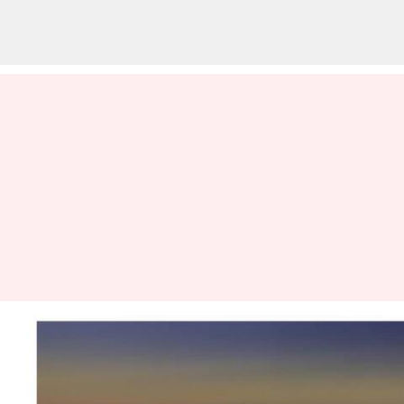
Hal menarik untuk diketahui
tentang pesawat supersonik X-
59 milik NASA-Lockheed Martin