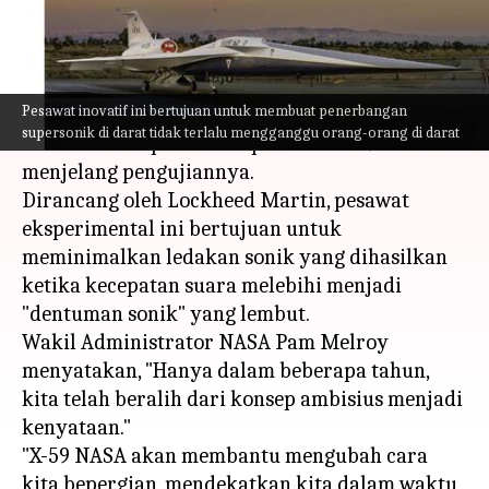
menulis
Jan 16, 2024
11:00 am
Bob
Apa ceritanya
Pesawat inovatif ini bertujuan untuk membuat penerbangan
NASA, pada Jumat (waktu setempat),
supersonik di darat tidak terlalu mengganggu orang-orang di darat
meluncurkan pesawat supersonik X-59
menjelang pengujiannya.
Dirancang oleh Lockheed Martin, pesawat
eksperimental ini bertujuan untuk
meminimalkan ledakan sonik yang dihasilkan
ketika kecepatan suara melebihi menjadi
"dentuman sonik" yang lembut.
Wakil Administrator NASA Pam Melroy
menyatakan, "Hanya dalam beberapa tahun,
kita telah beralih dari konsep ambisius menjadi
kenyataan."
"X-59 NASA akan membantu mengubah cara
kita bepergian, mendekatkan kita dalam waktu