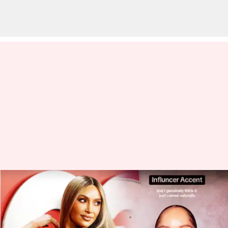
TikTalk: dampak mengikuti
aksen bicara selebriti
menulis
Jan 29, 2024
02:32 pm
Taufiq Al Jufri