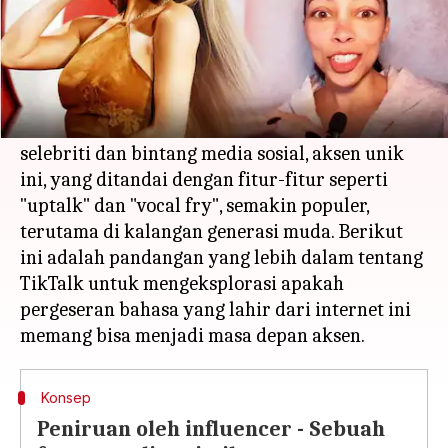
Apa ceritanya
TikTok kini membentuk cara orang berbicara
dengan tren linguistik baru yang disebut
"TikTalk." Dibentuk oleh pengaruh para
selebriti dan bintang media sosial, aksen unik
ini, yang ditandai dengan fitur-fitur seperti
"uptalk" dan "vocal fry", semakin populer,
terutama di kalangan generasi muda. Berikut
ini adalah pandangan yang lebih dalam tentang
TikTalk untuk mengeksplorasi apakah
pergeseran bahasa yang lahir dari internet ini
Konsep
Peniruan oleh influencer - Sebuah