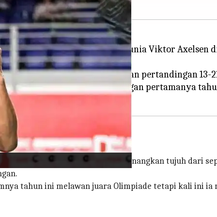
ngalahkan pemain nomor satu dunia Viktor Axelsen d
etertinggalan untuk memenangkan pertandingan 13-21, 
juaraan Dunia dan juga kemenangan pertamanya tahun
ebulutangkis Denmark ini telah memenangkan tujuh dari s
ngan.
mnya tahun ini melawan juara Olimpiade tetapi kali ini