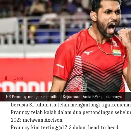
menulis
Aug 28, 2023
12:15 pm
Bob
Apa ceritanya
Pebulutangkis bintang India HS Prannoy telah me
Kopenhagen pada hari Jumat.
Pebulutangkis berusia 31 tahun itu bangkit dari k
Tercatat, ini adalah penampilan terbaiknya di Ke
_Card_
Pertemuan BWF: Axelsen 7-3 Prannoy
HS Prannoy melaju ke semifinal Kejuaraan Dunia BWF perdananya
Axelsen lebih unggul atas Prannoy di ajang BWF. P
berusia 31 tahun itu telah mengantongi tiga kemena
Prannoy telah kalah dalam dua pertandingan sebelu
2023 melawan Axelsen.
Prannoy kini tertinggal 7-3 dalam head-to-head.