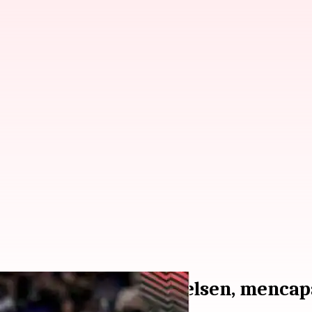
noy mengejutkan Axelsen, mencapa