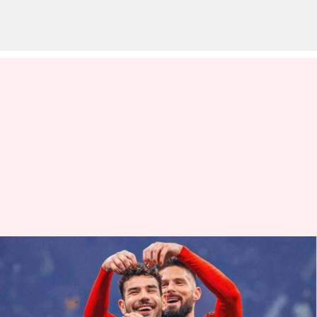
AC Milan kalahkan AS Roma 3-1
di Serie A: Statistik
menulis
Jan 16, 2024
10:20 am
Bob