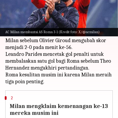
Apa ceritanya
AC Milan membantai AS Roma 3-1 pada
matchday 20 Serie A musim 2023-24.
AC Milan membantai AS Roma 3-1 (Kredit foto: X/@acmilan)
Yacine Adli mencetak gol pada menit ke-11 untuk
Milan sebelum Olivier Giroud mengubah skor
menjadi 2-0 pada menit ke-56.
Leandro Parides mencetak gol penalti untuk
membalaskan satu gol bagi Roma sebelum Theo
Hernandez mengakhiri pertandingan.
Roma kesulitan musim ini karena Milan meraih
2
Milan mengklaim kemenangan ke-13
mereka musim ini