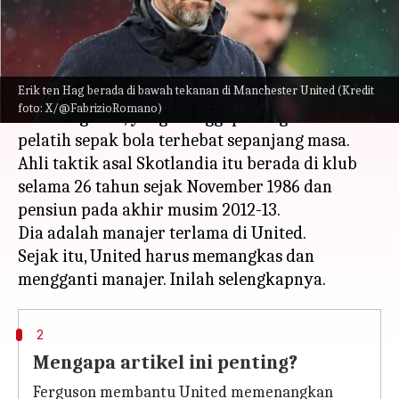
menulis
Nov 06, 2023
11:35 am
Bob
Apa ceritanya
Erik ten Hag berada di bawah tekanan di Manchester United (Kredit
Era tersukses Manchester United dikelola oleh
foto: X/@FabrizioRomano)
Alex Ferguson, yang dianggap sebagai salah satu
pelatih sepak bola terhebat sepanjang masa.
Ahli taktik asal Skotlandia itu berada di klub
selama 26 tahun sejak November 1986 dan
pensiun pada akhir musim 2012-13.
Dia adalah manajer terlama di United.
Sejak itu, United harus memangkas dan
2
Mengapa artikel ini penting?
Ferguson membantu United memenangkan