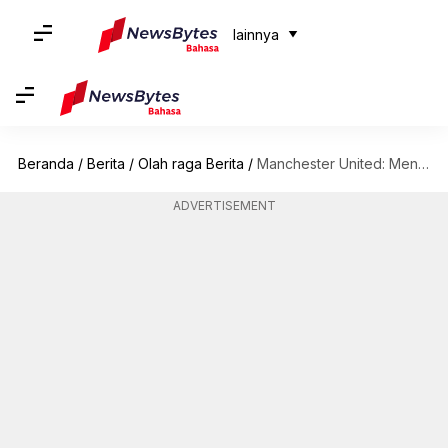
lainnya
Beranda
/
Berita
/
Olah raga Berita
/
Manchester United: Menguraikan statistik manajer pasca Alex Ferguson
ADVERTISEMENT