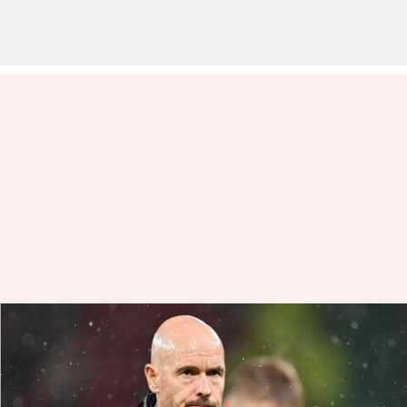
Manchester United:
Menguraikan statistik manajer
pasca Alex Ferguson