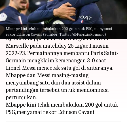
Germain: Statistik utama
menulis
Feb 28, 2023
11:46 am
Bob
Apa ceritanya
Mbappe kini telah membukukan 200 gol untuk PSG, menyamai
rekor Edinson Cavani (Sumber: Twitter/@FabrizioRomano)
Kylian Mbappe mencetak dua gol melawan
Marseille pada matchday 25 Ligue 1 musim
2022-23. Permainannya membantu Paris Saint-
Germain mengklaim kemenangan 3-0 saat
Lionel Messi mencetak satu gol di antaranya.
Mbappe dan Messi masing-masing
menyumbang satu dan dua assist dalam
pertandingan tersebut untuk mendominasi
pertunjukan.
Mbappe kini telah membukukan 200 gol untuk