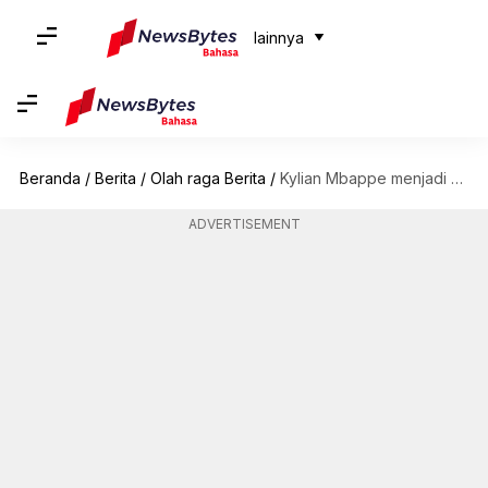
lainnya
Beranda
/
Berita
/
Olah raga Berita
/
Kylian Mbappe menjadi pencetak gol terbanyak bersama untuk Paris Saint-Germain: Statistik utama
ADVERTISEMENT