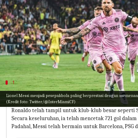
menulis
Aug 22, 2023
11:03 am
Handoko
Apa ceritanya
Lionel Messi dan Cristiano Ronaldo telah menguki
Mereka kini telah beranjak dari Eropa, namun be
Ronaldo memimpin Al-Nassr meraih gelar perdan
Demikian pula, Messi memenangkan Piala Liga bers
1
Ronaldo Mengungguli Messi Dalam Hal G
Lionel Messi menjadi pesepakbola paling berprestasi dengan memenan
(Kredit foto: Twitter/@InterMiamiCF)
Messi memulai karir seniornya pada musim 2004-05
Ronaldo telah tampil untuk klub-klub besar seperti 
Secara keseluruhan, ia telah mencetak 721 gol dalam
Padahal, Messi telah bermain untuk Barcelona, ​​PSG