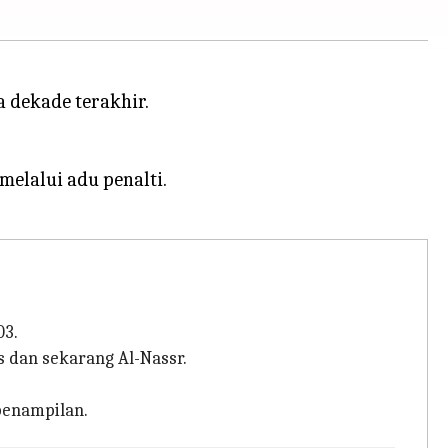
 dekade terakhir.
elalui adu penalti.
03.
s dan sekarang Al-Nassr.
 penampilan.