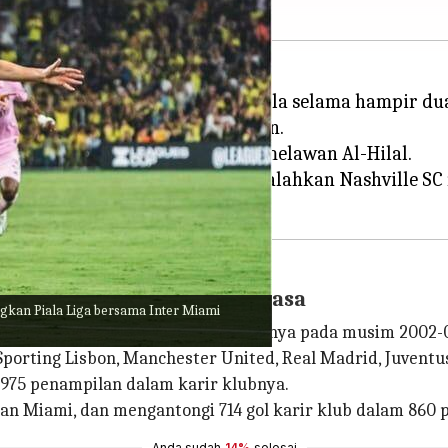
r beberapa rekor dalam sepakbola selama hampir dua
lum berhenti meraih penghargaan.
a
Arab Club Champions Cup
kala melawan Al-Hilal.
ama Inter Miami setelah mengalahkan Nashville SC m
ol Karir Klub Sepanjang Masa
gkan Piala Liga bersama Inter Miami
 sedangkan Ronaldo memulai karirnya pada musim 2002-
Sporting Lisbon, Manchester United, Real Madrid, Juventu
 975 penampilan dalam karir klubnya.
 dan Miami, dan mengantongi 714 gol karir klub dalam 860
Anda sudah
14%
selesai