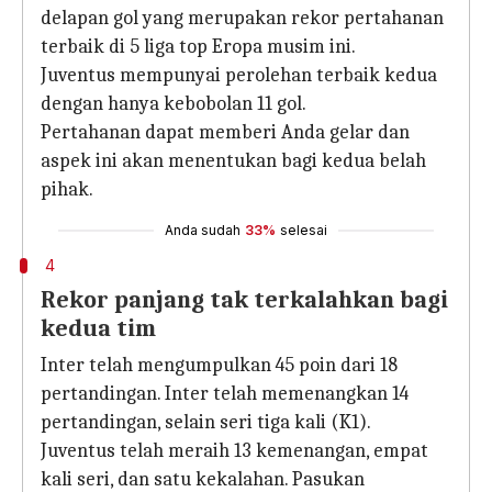
delapan gol yang merupakan rekor pertahanan
terbaik di 5 liga top Eropa musim ini.
Juventus mempunyai perolehan terbaik kedua
dengan hanya kebobolan 11 gol.
Pertahanan dapat memberi Anda gelar dan
aspek ini akan menentukan bagi kedua belah
pihak.
Anda sudah
33%
selesai
4
Rekor panjang tak terkalahkan bagi
kedua tim
Inter telah mengumpulkan 45 poin dari 18
pertandingan. Inter telah memenangkan 14
pertandingan, selain seri tiga kali (K1).
Juventus telah meraih 13 kemenangan, empat
kali seri, dan satu kekalahan. Pasukan