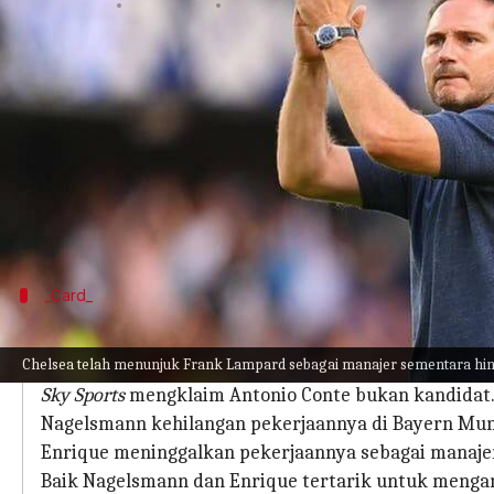
menulis
Apr 07, 2023
12:18 pm
Bob
Apa ceritanya
Chelsea telah menunjuk Frank Lampard sebagai ma
Lampard, yang kehilangan pekerjaannya di Chelsea
Baru-baru ini, Chelsea memecat Graham Potter set
berlangsung.
_Card_
Mengapa artikel ini penting?
Chelsea telah menunjuk Frank Lampard sebagai manajer sementara hi
Chelsea telah memilih Julian Nagelsmann dan Luis 
Sky Sports
mengklaim Antonio Conte bukan kandidat
Nagelsmann kehilangan pekerjaannya di Bayern Mun
Enrique meninggalkan pekerjaannya sebagai manajer
Baik Nagelsmann dan Enrique tertarik untuk mengamb