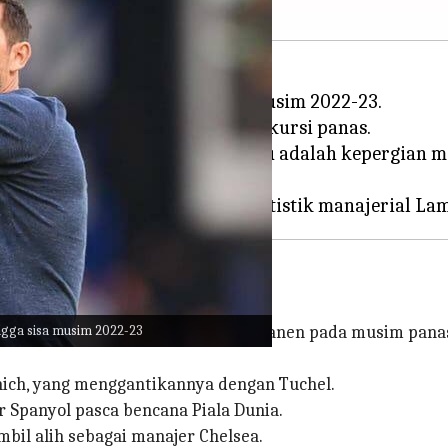
najer sementara hingga sisa musim 2022-23.
 pada Januari 2021, kembali ke kursi panas.
elah serangkaian hasil buruk. Itu adalah kepergian
ngga sisa musim 2022-23
Enrique sebagai calon manajer permanen pada musim pana
.
ich, yang menggantikannya dengan Tuchel.
 Spanyol pasca bencana Piala Dunia.
il alih sebagai manajer Chelsea.