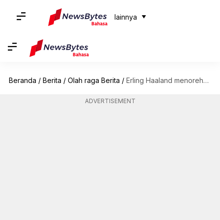
lainnya
Beranda
/
Berita
/
Olah raga Berita
/
Erling Haaland menorehkan sejarah Liga Premier saat City menang: Statistik
ADVERTISEMENT