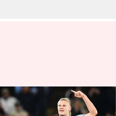
Erling Haaland menorehkan
sejarah Liga Premier saat City
menang: Statistik