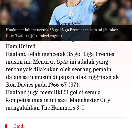
menulis
May 04, 2023
11:12 am
Bob
Apa ceritanya
Haaland telah mencetak 35 gol Liga Premier musim ini (Sumber
Erling Haaland telah menorehkan sejarah Liga
foto: Twitter/@PremierLeague)
Premier setelah mencetak gol melawan West
Ham United.
Haaland telah mencetak 35 gol Liga Premier
musim ini. Menurut
Opta
, ini adalah yang
terbanyak dilakukan oleh seorang pemain
dalam satu musim di papan atas Inggris sejak
Ron Davies pada 1966-67 (37).
Haaland juga memiliki 51 gol di semua
kompetisi musim ini saat Manchester City
_Card_