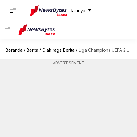
lainnya
Beranda
/
Berita
/
Olah raga Berita
/
Liga Champions UEFA 2022-23: Siapakah Goncalo Ramos dari Benfica?
ADVERTISEMENT