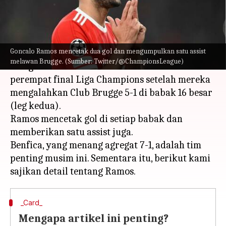
menulis
Mar 09, 2023
12:34 pm
Bob
Apa ceritanya
Goncalo Ramos mencetak dua gol dan mengumpulkan satu assist
Penyerang Portugal Goncalo Ramos mencetak
melawan Brugge. (Sumber: Twitter/@ChampionsLeague)
dua gol brilian untuk membawa Benfica lolos ke
perempat final Liga Champions setelah mereka
mengalahkan Club Brugge 5-1 di babak 16 besar
(leg kedua).
Ramos mencetak gol di setiap babak dan
memberikan satu assist juga.
Benfica, yang menang agregat 7-1, adalah tim
penting musim ini. Sementara itu, berikut kami
_Card_
Mengapa artikel ini penting?