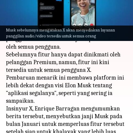
menulis
Feb 26, 2024
01:28 pm
Handoko
Apa ceritanya
Musk sebelumnya mengatakan X akan menyediakan layanan
X telah menjadikan menyediakan fitur
panggilan audio/video tersedia untuk semua orang
panggilan audio dan videonya dapat diakses
oleh semua pengguna.
Sebelumnya fitur hanya dapat dinikmati oleh
pelanggan Premium, namun, fitur ini kini
tersedia untuk semua pengguna X.
Pembaruan menarik ini membawa platform ini
lebih dekat dengan visi Elon Musk tentang
"aplikasi segalanya", seperti yang sering ia
sampaikan.
Insinyur X, Enrique Barragan mengumumkan
berita tersebut, menyebutkan janji Musk pada
bulan Januari untuk memperluas fitur tersebut