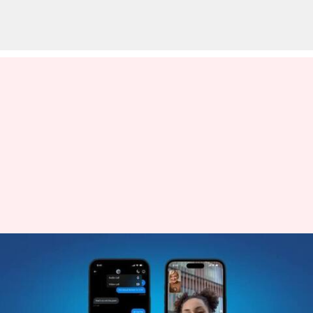
X Memperluas Fitur Panggilan
Audio Dan Video Ke Pengguna
Non-Premium