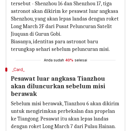
tersebut - Shenzhou 16 dan Shenzhou 17, tiga
astronot akan dikirim ke pesawat luar angkasa
Shenzhou, yang akan lepas landas dengan roket
Long March 2F dari Pusat Peluncuran Satelit
Jiuquan di Gurun Gobi.
Biasanya, identitas para astronot baru
terungkap sehari sebelum peluncuran misi.
Anda sudah
40%
selesai
_Card_
Pesawat luar angkasa Tianzhou
akan diluncurkan sebelum misi
berawak
Sebelum misi berawak, Tianzhou 6 akan dikirim
untuk mengirimkan perbekalan dan propelan
ke Tiangong. Pesawat itu akan lepas landas
dengan roket Long March 7 dari Pulau Hainan.