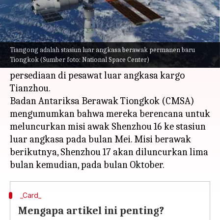
Apa ceritanya
Tiongkok akan mengirim dua misi berawak ke
stasiun luar angkasa Tiangong yang baru
Tiangong adalah stasiun luar angkasa berawak permanen baru
Tiongkok (Sumber foto: National Space Center)
beroperasi tahun ini, bersama dengan
persediaan di pesawat luar angkasa kargo
Tianzhou.
Badan Antariksa Berawak Tiongkok (CMSA)
mengumumkan bahwa mereka berencana untuk
meluncurkan misi awak Shenzhou 16 ke stasiun
luar angkasa pada bulan Mei. Misi berawak
berikutnya, Shenzhou 17 akan diluncurkan lima
_Card_
Mengapa artikel ini penting?