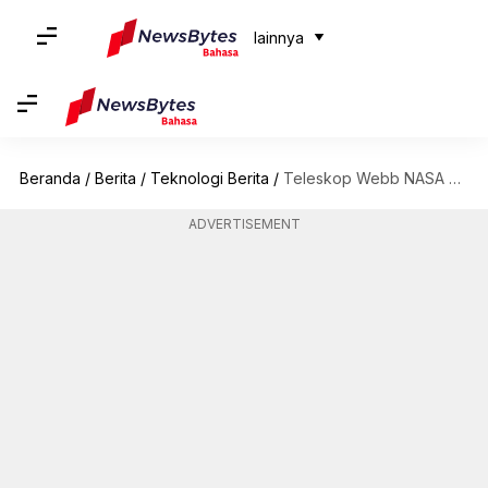
lainnya
Beranda
/
Berita
/
Teknologi Berita
/
Teleskop Webb NASA Menangkap Gambar Gumpalan Uap Raksasa Di Bulan Saturnus, Enceladus
ADVERTISEMENT