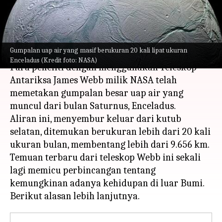
Enceladus
menulis
Jun 01, 2023
12:17 pm
Handoko
Apa ceritanya
Gumpalan uap air yang masif berukuran 20 kali lipat ukuran
Enceladus (Kredit foto: NASA)
Para peneliti dengan menggunakan Teleskop
Antariksa James Webb milik NASA telah
memetakan gumpalan besar uap air yang
muncul dari bulan Saturnus, Enceladus.
Aliran ini, menyembur keluar dari kutub
selatan, ditemukan berukuran lebih dari 20 kali
ukuran bulan, membentang lebih dari 9.656 km.
Temuan terbaru dari teleskop Webb ini sekali
lagi memicu perbincangan tentang
kemungkinan adanya kehidupan di luar Bumi.