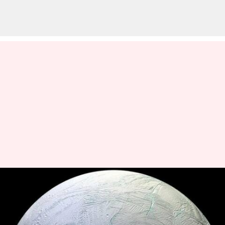
Teleskop Webb NASA
Menangkap Gambar Gumpalan
Uap Raksasa Di Bulan Saturnus,