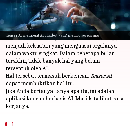
menulis
Jun 13, 2023
01:12 pm
Handoko
Apa ceritanya
Kami telah melihat kecerdasan buatan (AI)
Teaser AI membuat AI chatbot yang meniru seseorang
memulai dominasinya sebagai hal baru hingga
menjadi kekuatan yang menguasai segalanya
dalam waktu singkat. Dalam beberapa bulan
terakhir, tidak banyak hal yang belum
tersentuh oleh AI.
Hal tersebut termasuk berkencan.
Teaser AI
dapat membuktikan hal itu.
Jika Anda bertanya-tanya apa itu, ini adalah
aplikasi kencan berbasis AI. Mari kita lihat cara
1