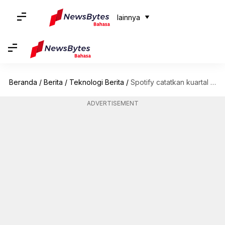
lainnya
Beranda
/
Berita
/
Teknologi Berita
/
Spotify catatkan kuartal 'luar biasa' dengan keuntungan 69 juta dolar
ADVERTISEMENT