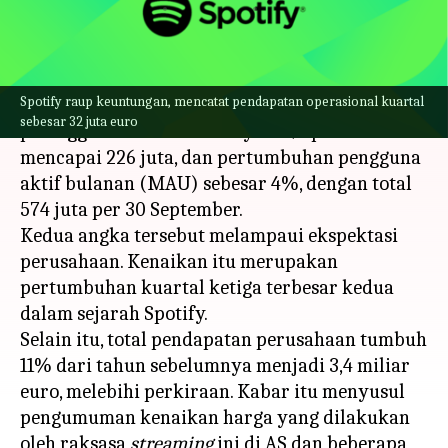
menulis
Oct 25, 2023
12:24 pm
Taufiq Al Jufri
Apa ceritanya
Spotify raup keuntungan, mencatat pendapatan operasional kuartal
Spotify telah mengumumkan peningkatan
sebesar 32 juta euro
pelanggan Premium sebanyak 3% per kuartal
mencapai 226 juta, dan pertumbuhan pengguna
aktif bulanan (MAU) sebesar 4%, dengan total
574 juta per 30 September.
Kedua angka tersebut melampaui ekspektasi
perusahaan. Kenaikan itu merupakan
pertumbuhan kuartal ketiga terbesar kedua
dalam sejarah Spotify.
Selain itu, total pendapatan perusahaan tumbuh
11% dari tahun sebelumnya menjadi 3,4 miliar
euro, melebihi perkiraan. Kabar itu menyusul
pengumuman kenaikan harga yang dilakukan
oleh raksasa
streaming
ini di AS dan beberapa