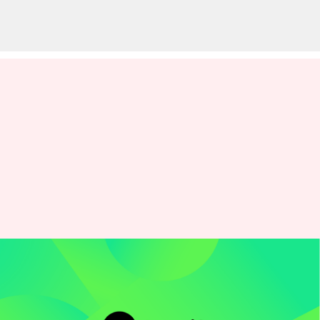
Spotify catatkan kuartal 'luar
biasa' dengan keuntungan 69
juta dolar