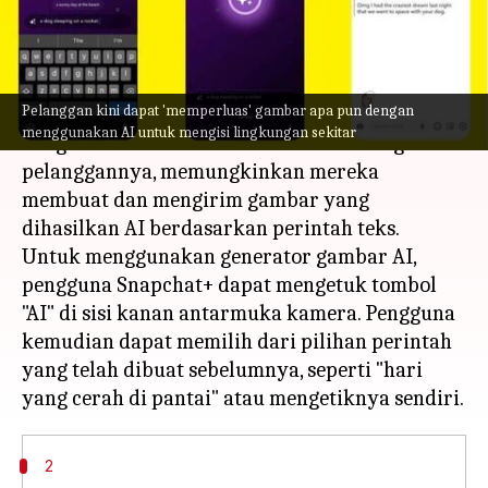
menulis
Dec 14, 2023
10:12 am
Bob
Apa ceritanya
Pelanggan kini dapat 'memperluas' gambar apa pun dengan
Snapchat meningkatkan permainan AI-nya
menggunakan AI untuk mengisi lingkungan sekitar
dengan meluncurkan fitur-fitur baru bagi
pelanggannya, memungkinkan mereka
membuat dan mengirim gambar yang
dihasilkan AI berdasarkan perintah teks.
Untuk menggunakan generator gambar AI,
pengguna Snapchat+ dapat mengetuk tombol
"AI" di sisi kanan antarmuka kamera. Pengguna
kemudian dapat memilih dari pilihan perintah
yang telah dibuat sebelumnya, seperti "hari
2