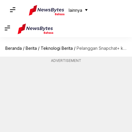
lainnya
Beranda
/
Berita
/
Teknologi Berita
/
Pelanggan Snapchat+ kini dapat berbagi foto yang dihasilkan AI: Begini caranya
ADVERTISEMENT