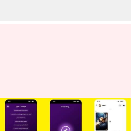
Pelanggan Snapchat+ kini
dapat berbagi foto yang
dihasilkan AI: Begini caranya