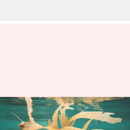
Pertanian Rumput Laut dan
Perubahan Iklim
menulis
Sep 03, 2025
02:19 pm
Taufiq Al Jufri