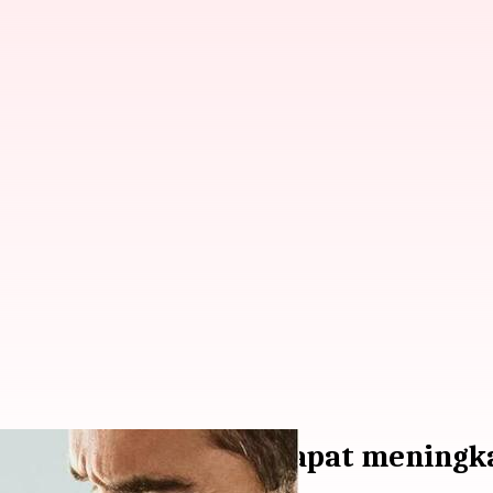
 keringat manusia dapat meningk