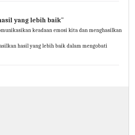
sil yang lebih baik"
gomunikasikan keadaan emosi kita dan menghasilkan
ilkan hasil yang lebih baik dalam mengobati