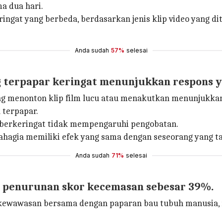
a dua hari.
ingat yang berbeda, berdasarkan jenis klip video yang di
Anda sudah
57%
selesai
 terpapar keringat menunjukkan respons ya
ng menonton klip film lucu atau menakutkan menunjukkan 
terpapar.
t berkeringat tidak mempengaruhi pengobatan.
hagia memiliki efek yang sama dengan seseorang yang tak
Anda sudah
71%
selesai
 penurunan skor kecemasan sebesar 39%.
i kewawasan bersama dengan paparan bau tubuh manusia