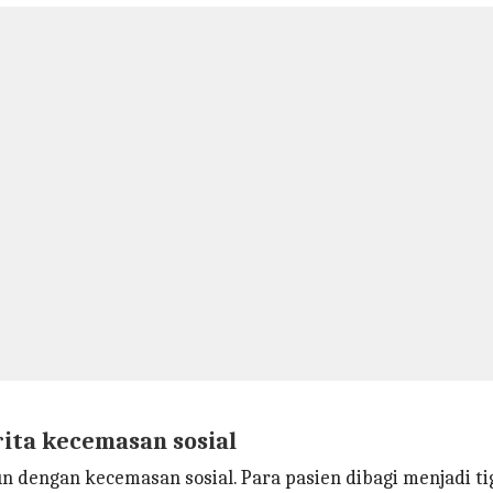
ita kecemasan sosial
un dengan kecemasan sosial. Para pasien dibagi menjadi 