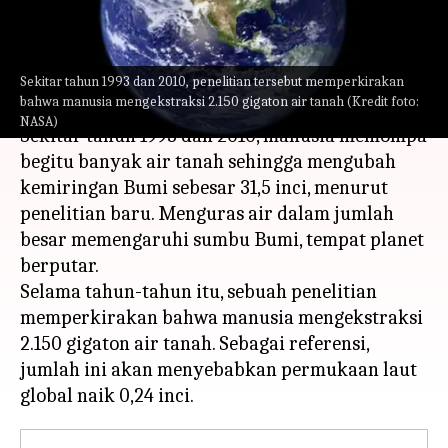
Penelitiannya
menulis
Jun 21, 2023
11:32 am
Handoko
Sekitar tahun 1993 dan 2010, penelitian tersebut memperkirakan
Apa ceritanya
bahwa manusia mengekstraksi 2.150 gigaton air tanah (Kredit foto:
NASA)
Sekitar tahun 1993 dan 2010, manusia memompa
begitu banyak air tanah sehingga mengubah
kemiringan Bumi sebesar 31,5 inci, menurut
penelitian baru. Menguras air dalam jumlah
besar memengaruhi sumbu Bumi, tempat planet
berputar.
Selama tahun-tahun itu, sebuah penelitian
memperkirakan bahwa manusia mengekstraksi
2.150 gigaton air tanah. Sebagai referensi,
jumlah ini akan menyebabkan permukaan laut