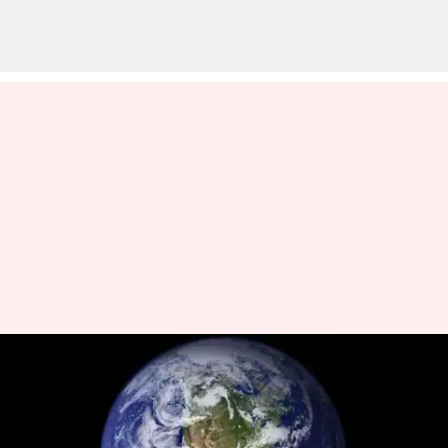
Pemompaan Air Tanah Yang
Merajalela Telah Mengubah
Putaran Bumi: Hasil