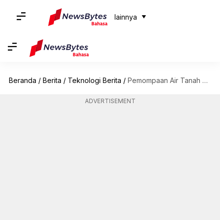
lainnya
Beranda
/
Berita
/
Teknologi Berita
/
Pemompaan Air Tanah Yang Merajalela Telah Mengubah Putaran Bumi: Hasil Penelitiannya
ADVERTISEMENT