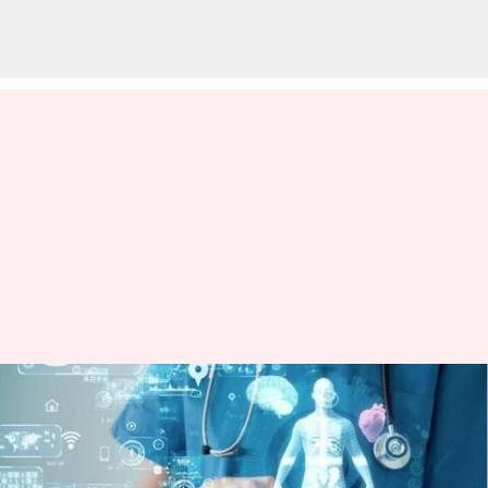
Model AI baru MIT mendeteksi
kanker pankreas pada tahap
awal