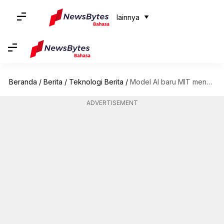
lainnya
Beranda
/
Berita
/
Teknologi Berita
/
Model AI baru MIT mendeteksi kanker pankreas pada tahap awal
ADVERTISEMENT