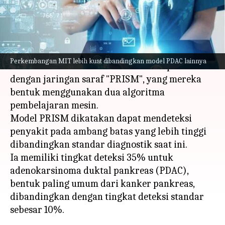
menulis
Jan 16, 2024
11:42 am
Bob
Apa ceritanya
Para peneliti di divisi CSAIL MIT telah mencapai
Perkembangan MIT lebih kuat dibandingkan model PDAC lainnya
terobosan dalam mendeteksi kanker pankreas
dengan jaringan saraf "PRISM", yang mereka
bentuk menggunakan dua algoritma
pembelajaran mesin.
Model PRISM dikatakan dapat mendeteksi
penyakit pada ambang batas yang lebih tinggi
dibandingkan standar diagnostik saat ini.
Ia memiliki tingkat deteksi 35% untuk
adenokarsinoma duktal pankreas (PDAC),
bentuk paling umum dari kanker pankreas,
dibandingkan dengan tingkat deteksi standar