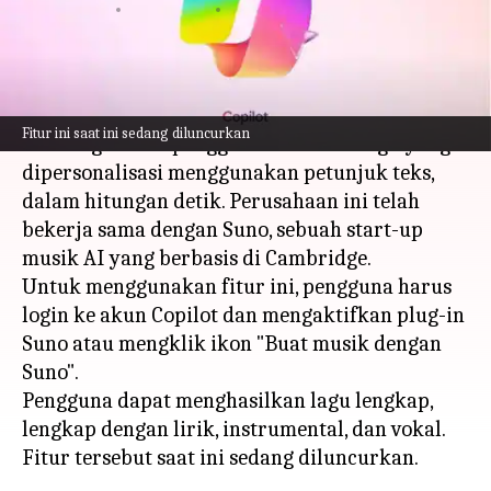
menulis
Dec 21, 2023
10:29 am
Bob
Apa ceritanya
Copilot chatbot AI Microsoft kini
Fitur ini saat ini sedang diluncurkan
memungkinkan pengguna membuat lagu yang
dipersonalisasi menggunakan petunjuk teks,
dalam hitungan detik. Perusahaan ini telah
bekerja sama dengan Suno, sebuah start-up
musik AI yang berbasis di Cambridge.
Untuk menggunakan fitur ini, pengguna harus
login ke akun Copilot dan mengaktifkan plug-in
Suno atau mengklik ikon "Buat musik dengan
Suno".
Pengguna dapat menghasilkan lagu lengkap,
lengkap dengan lirik, instrumental, dan vokal.