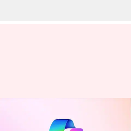
Microsoft Copilot kini
memungkinkan Anda membuat
lagu AI: Begini caranya