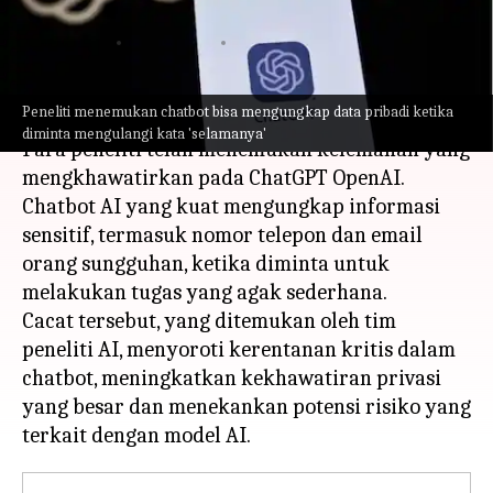
henti?
menulis
Dec 06, 2023
06:05 pm
Bob
Apa ceritanya
Peneliti menemukan chatbot bisa mengungkap data pribadi ketika
diminta mengulangi kata 'selamanya'
Para peneliti telah menemukan kelemahan yang
mengkhawatirkan pada ChatGPT OpenAI.
Chatbot AI yang kuat mengungkap informasi
sensitif, termasuk nomor telepon dan email
orang sungguhan, ketika diminta untuk
melakukan tugas yang agak sederhana.
Cacat tersebut, yang ditemukan oleh tim
peneliti AI, menyoroti kerentanan kritis dalam
chatbot, meningkatkan kekhawatiran privasi
yang besar dan menekankan potensi risiko yang