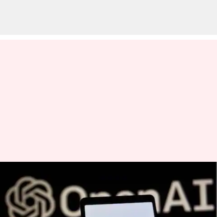
Mengapa Anda tidak bisa
meminta ChatGPT untuk
mengulang kata-kata tanpa