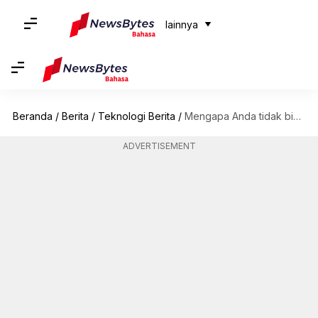
lainnya
Beranda
/
Berita
/
Teknologi Berita
/
Mengapa Anda tidak bisa meminta ChatGPT untuk mengulang kata-kata tanpa henti?
ADVERTISEMENT