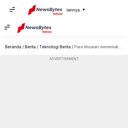
lainnya
Beranda
/
Berita
/
Teknologi Berita
/
Para ilmuwan menemukan DNA 'penjahat Bond' yang dapat merevolusi pengobatan kanker
ADVERTISEMENT