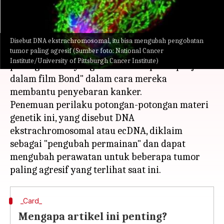
menulis
Feb 21, 2023
12:09 pm
Bob
Apa ceritanya
Disebut DNA ekstrachromosomal, itu bisa mengubah pengobatan
tumor paling agresif (Sumber foto: National Cancer
Para peneliti telah mengidentifikasi potongan-
Institute/University of Pittsburgh Cancer Institute)
potongan DNA yang bertindak seperti "penjahat
dalam film Bond" dalam cara mereka
membantu penyebaran kanker.
Penemuan perilaku potongan-potongan materi
genetik ini, yang disebut DNA
ekstrachromosomal atau ecDNA, diklaim
sebagai "pengubah permainan" dan dapat
mengubah perawatan untuk beberapa tumor
_Card_
Mengapa artikel ini penting?