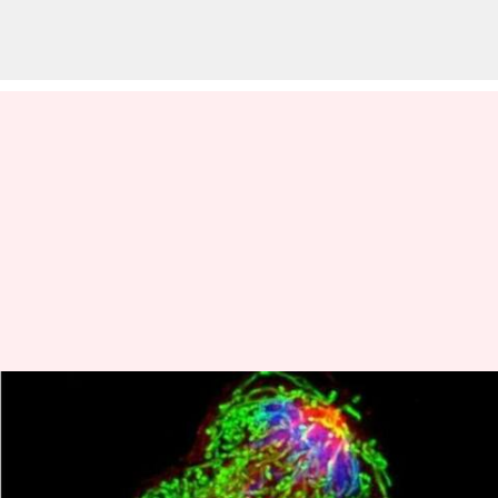
Para ilmuwan menemukan DNA
'penjahat Bond' yang dapat
merevolusi pengobatan kanker