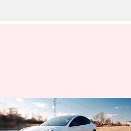
Dampak AI pada Pola Konsumsi
Bahan Bakar Fosil
menulis
Aug 26, 2025
01:24 pm
Taufiq Al Jufri