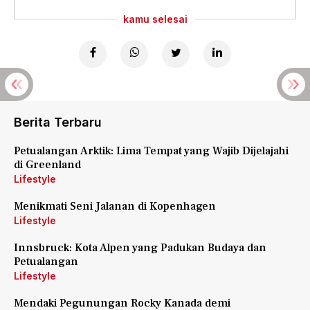
kamu selesai
Berita Terbaru
Petualangan Arktik: Lima Tempat yang Wajib Dijelajahi
di Greenland
Lifestyle
Menikmati Seni Jalanan di Kopenhagen
Lifestyle
Innsbruck: Kota Alpen yang Padukan Budaya dan
Petualangan
Lifestyle
Mendaki Pegunungan Rocky Kanada demi