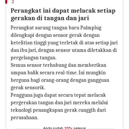
2
Perangkat ini dapat melacak setiap
gerakan di tangan dan jari
Perangkat sarung tangan baru Palmplug
dilengkapi dengan sensor gerak dengan
ketelitian tinggi yang terletak di atas setiap jari
dan ibu jari, dengan sensor utama diletakkan di
pergelangan tangan.
Semua sensor terhubung dan memberikan
umpan balik secara real-time. Ini mungkin
berguna bagi orang-orang dengan gangguan
gerak sensorik.
Pengguna juga dapat secara tepat melacak
pergerakan tangan dan jari mereka melalui
teknologi penangkapan gerak canggih dari
perusahaan.
Anda sudah
33%
selesai