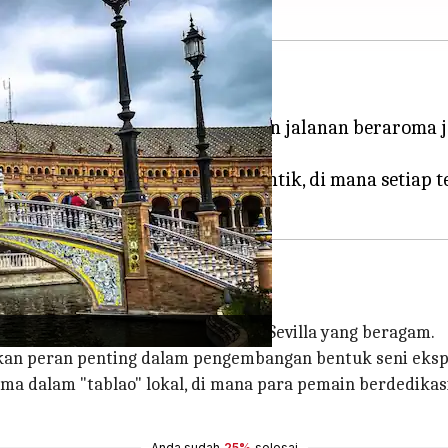
p batu bulat.
adar arsitektur menakjubkan dan jalanan beraroma je
u.
lam bentuknya yang paling otentik, di mana setiap 
 berakar jauh di lanskap budaya Sevilla yang beragam.
an peran penting dalam pengembangan bentuk seni ekspre
gema dalam "tablao" lokal, di mana para pemain berdedika
Anda sudah
25%
selesai