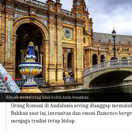
menulis
Apr 24, 2024
10:15 am
Bob
Apa ceritanya
Sevilla membisikkan sejarah flamenco dengan setia
Ibu kota Andalusia ini menawarkan lebih dari sek
tarian penuh gairah yang bergema sepanjang wakt
Pengunjung tertarik untuk merasakan flamenco da
Asal
Tempat lahirnya flamenco
Sebuah atraksi yang tidak boleh Anda lewatkan
Melodi penuh perasaan dan gerakan dinamis flamenco
Orang Romani di Andalusia sering dianggap memaink
Bahkan saat ini, intensitas dan emosi flamenco ber
menjaga tradisi tetap hidup.