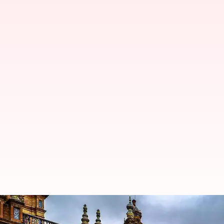
Menjelajahi warisan flamenco yan