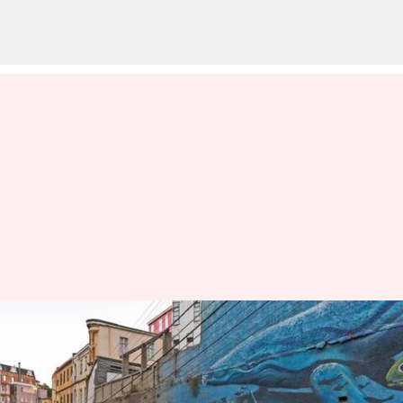
Valparaiso, Chili adalah kanvas
seni jalanan perkotaan
menulis
Apr 12, 2024
11:50 am
Bob