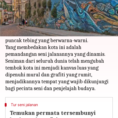
Apa ceritanya
Valparaiso, kota pelabuhan yang ramai di
pesisir Chili, terkenal dengan kereta
gantungnya yang curam dan rumah-rumah di
puncak tebing yang berwarna-warni.
Yang membedakan kota ini adalah
pemandangan seni jalanannya yang dinamis.
Seniman dari seluruh dunia telah mengubah
tembok kota ini menjadi kanvas luas yang
dipenuhi mural dan grafiti yang rumit,
menjadikannya tempat yang wajib dikunjungi
Tur seni jalanan
Temukan permata tersembunyi