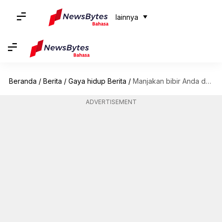
lainnya
Beranda
/
Berita
/
Gaya hidup Berita
/
Manjakan bibir Anda dengan Peptide Glaze Balms dari La Mior
ADVERTISEMENT