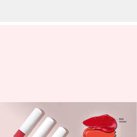
Manjakan bibir Anda dengan
Peptide Glaze Balms dari La
Mior