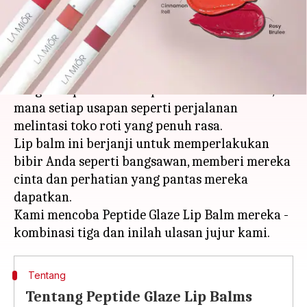
menulis
Apr 01, 2024
12:06 pm
Bob
Apa ceritanya
Manjakan bibir Anda dengan pengalaman lezat
dengan Peptide Glaze Lip Balms dari La Mior, di
mana setiap usapan seperti perjalanan
melintasi toko roti yang penuh rasa.
Lip balm ini berjanji untuk memperlakukan
bibir Anda seperti bangsawan, memberi mereka
cinta dan perhatian yang pantas mereka
dapatkan.
Kami mencoba Peptide Glaze Lip Balm mereka -
Tentang
Tentang Peptide Glaze Lip Balms