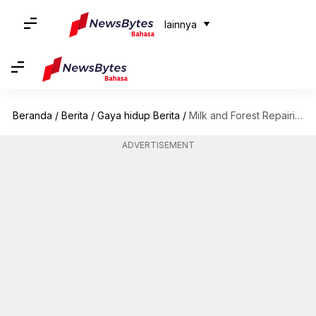
lainnya
Beranda
/
Berita
/
Gaya hidup Berita
/
Milk and Forest Repairing Foot Scrub BBB: Menawarkan pengalaman layaknya spa
ADVERTISEMENT