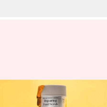
Milk and Forest Repairing Foot
Scrub BBB: Menawarkan
pengalaman layaknya spa