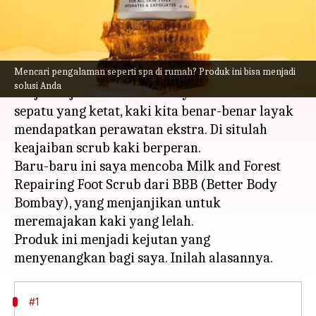
menulis
Oct 20, 2023
11:31 am
Taufiq Al Jufri
Apa ceritanya
Mencari pengalaman seperti spa di rumah? Produk ini bisa menjadi
Dari berdiri berjam-jam tanpa henti hingga
solusi Anda
berjalan-jalan dan ketidaknyamanan akibat
sepatu yang ketat, kaki kita benar-benar layak
mendapatkan perawatan ekstra. Di situlah
keajaiban scrub kaki berperan.
Baru-baru ini saya mencoba Milk and Forest
Repairing Foot Scrub dari BBB (Better Body
Bombay), yang menjanjikan untuk
meremajakan kaki yang lelah.
Produk ini menjadi kejutan yang
#1