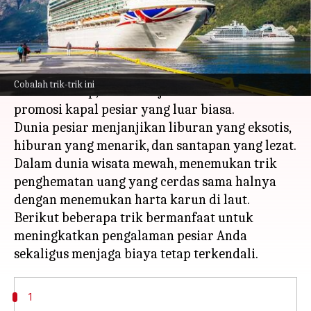
menulis
Oct 25, 2023
10:32 am
Taufiq Al Jufri
Apa ceritanya
Naik kapal pesiar adalah pengalaman sekali
Cobalah trik-trik ini
seumur hidup, terutama jika Anda menemukan
promosi kapal pesiar yang luar biasa.
Dunia pesiar menjanjikan liburan yang eksotis,
hiburan yang menarik, dan santapan yang lezat.
Dalam dunia wisata mewah, menemukan trik
penghematan uang yang cerdas sama halnya
dengan menemukan harta karun di laut.
Berikut beberapa trik bermanfaat untuk
meningkatkan pengalaman pesiar Anda
1