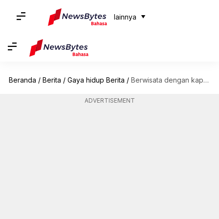
lainnya
Beranda
/
Berita
/
Gaya hidup Berita
/
Berwisata dengan kapal pesiar? Cobalah cara-cara menghemat uang ini 2
ADVERTISEMENT