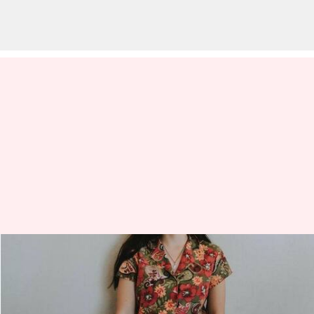
Trik berpakaian bagi Anda
yang memiliki perut buncit
menulis
Jun 09, 2023
12:51 pm
Taufiq Al Jufri