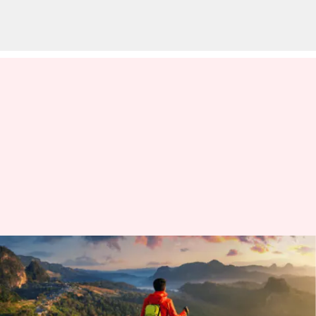
Tren perjalanan unik yang kita
saksikan di tahun 2023
menulis
Dec 12, 2023
12:16 pm
Taufiq Al Jufri