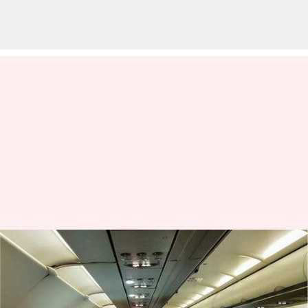
Meminimalkan
ketidaknyamanan: Cara
mencegah nyeri tubuh selama