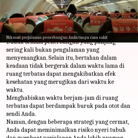
penerbangan panjang
menulis
Aug 21, 2023
12:09 pm
Taufiq Al Jufri
Apa ceritanya
Nikmati perjalanan penerbangan Anda tanpa rasa sakit
Duduk selama penerbangan yang panjang
sering kali bukan pengalaman yang
menyenangkan. Selain itu, bertahan dalam
keadaan tidak bergerak dalam waktu lama di
ruang terbatas dapat mengakibatkan efek
kesehatan yang merugikan dari waktu ke
waktu.
Menghabiskan waktu berjam-jam di ruang
terbatas dapat berdampak buruk pada otot dan
sendi Anda.
Namun, dengan beberapa strategi yang cermat,
Anda dapat meminimalkan risiko nyeri tubuh