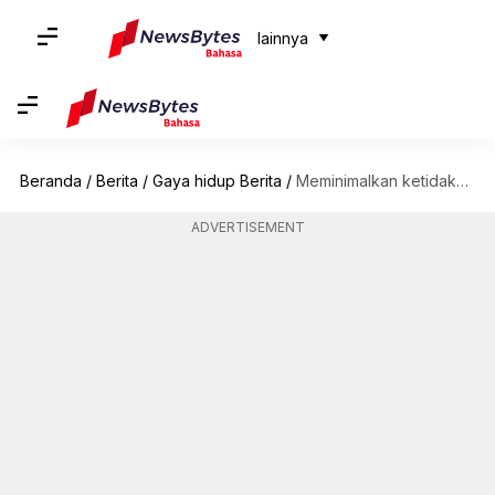
lainnya
Beranda
/
Berita
/
Gaya hidup Berita
/
Meminimalkan ketidaknyamanan: Cara mencegah nyeri tubuh selama penerbangan panjang
ADVERTISEMENT