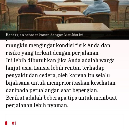
menulis
Jun 06, 2023
01:35 pm
Taufiq Al Jufri
Apa ceritanya
Berwisata tidak mengenal batas usia. Namun,
Bepergian bebas tekanan dengan kiat-kiat ini
penting untuk mempersiapkan diri sebaik
mungkin mengingat kondisi fisik Anda dan
risiko yang terkait dengan perjalanan.
Ini lebih dibutuhkan jika Anda adalah warga
lanjut usia. Lansia lebih rentan terhadap
penyakit dan cedera, oleh karena itu selalu
bijaksana untuk memprioritaskan kesehatan
daripada petualangan saat bepergian.
Berikut adalah beberapa tips untuk membuat
#1