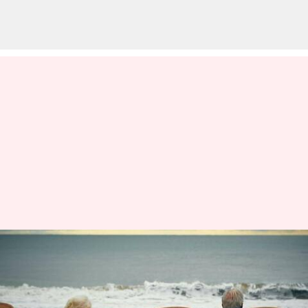
Jadikan perjalanan untuk
warga lanjut usia nyaman
dengan tips ini