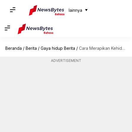
lainnya
Beranda
/
Berita
/
Gaya hidup Berita
/
Cara Merapikan Kehidupan Digital Anda: Tips Mengatur File Digital dan Mengurangi Gangguan
ADVERTISEMENT