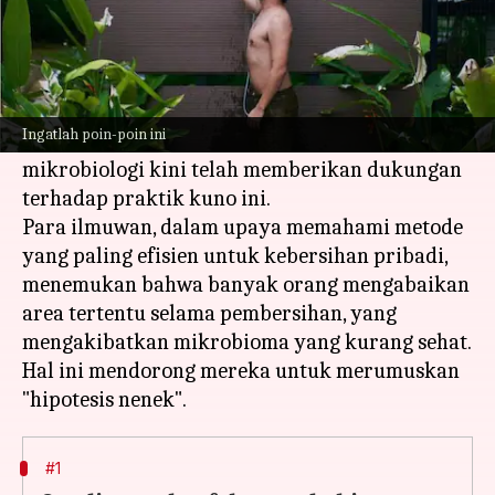
Apa ceritanya
Anda mungkin pernah menerima nasihat dari
nenek Anda tentang cara mandi yang benar.
Ingatlah poin-poin ini
Yang menarik, penelitian ilmiah dalam
mikrobiologi kini telah memberikan dukungan
terhadap praktik kuno ini.
Para ilmuwan, dalam upaya memahami metode
yang paling efisien untuk kebersihan pribadi,
menemukan bahwa banyak orang mengabaikan
area tertentu selama pembersihan, yang
mengakibatkan mikrobioma yang kurang sehat.
Hal ini mendorong mereka untuk merumuskan
#1