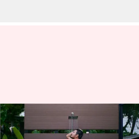
Apa yang dimaksud dengan
'metode nenek' dalam mandi
menulis
Nov 15, 2023
11:21 am
Taufiq Al Jufri