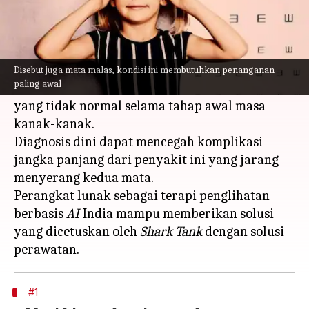
Apa ceritanya
Amblyopia
, atau mata malas, adalah kondisi
kesehatan di mana penglihatan salah satu mata
Disebut juga mata malas, kondisi ini membutuhkan penanganan
paling awal
berkurang karena perkembangan penglihatan
yang tidak normal selama tahap awal masa
kanak-kanak.
Diagnosis dini dapat mencegah komplikasi
jangka panjang dari penyakit ini yang jarang
menyerang kedua mata.
Perangkat lunak sebagai terapi penglihatan
berbasis
AI
India mampu memberikan solusi
yang dicetuskan oleh
Shark Tank
dengan solusi
#1