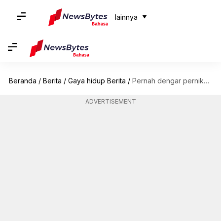
lainnya
Beranda
/
Berita
/
Gaya hidup Berita
/
Pernah dengar pernikahan akhir pekan? Praktik baru di Jepang
ADVERTISEMENT