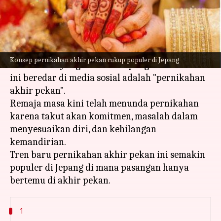
menulis
Feb 27, 2023
01:26 pm
Taufiq Al Jufri
Apa ceritanya
Milenial sering muncul dengan label hubungan
Konsep pernikahan akhir pekan cukup populer di Jepang
dan kencan yang trendi dan yang terbaru saat
ini beredar di media sosial adalah "pernikahan
akhir pekan".
Remaja masa kini telah menunda pernikahan
karena takut akan komitmen, masalah dalam
menyesuaikan diri, dan kehilangan
kemandirian.
Tren baru pernikahan akhir pekan ini semakin
populer di Jepang di mana pasangan hanya
1