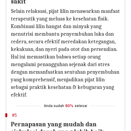
sakit
Selain relaksasi, pijat lilin menawarkan manfaat
terapeutik yang meluas ke kesehatan fisik.
Kombinasi lilin hangat dan minyak yang
menutrisi membantu penyembuhan luka dan
cedera, secara efektif meredakan ketegangan,
kekakuan, dan nyeri pada otot dan persendian.
Hal ini memastikan bahwa setiap orang
mengalami penangguhan sejenak dari stres
dengan memanfaatkan sentuhan penyembuhan
yang komprehensif, menjadikan pijat lilin
sebagai praktik kesehatan & kebugaran yang
efektif.
Anda sudah
80%
selesai
#5
Pernapasan yang mudah dan